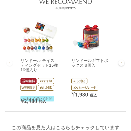
WE RECOMMEND
今月のおすすめ
リンドール テイス
リンドールギフトボ
リン
ティングセット15種
ックス 8個入
ック
16個入り
¥
3,
¥
1,980
税込
おまとめ買いでお得
¥
2,980
税込
この商品を見た人はこちらもチェックしています