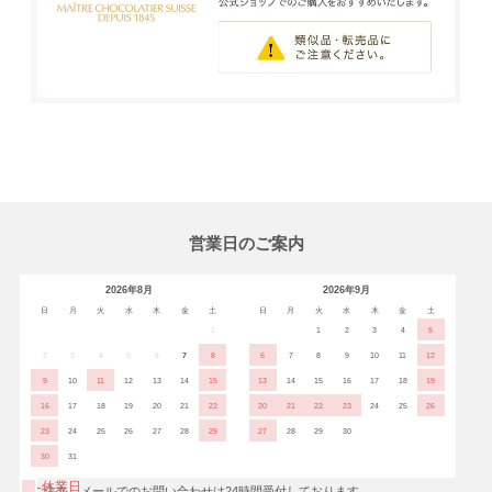
営業日のご案内
2026年8月
2026年9月
日
月
火
水
木
金
土
日
月
火
水
木
金
土
1
1
2
3
4
5
2
3
4
5
6
7
8
6
7
8
9
10
11
12
9
10
11
12
13
14
15
13
14
15
16
17
18
19
16
17
18
19
20
21
22
20
21
22
23
24
25
26
23
24
25
26
27
28
29
27
28
29
30
30
31
休業日
※ご注文、メールでのお問い合わせは24時間受付しております。