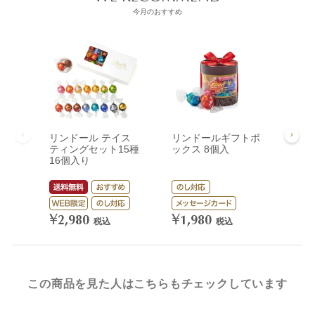
今月のおすすめ
リンドール テイス
リンドールギフトボ
リン
ティングセット15種
ックス 8個入
ック
16個入り
¥
3,
¥
¥
2,980
1,980
税込
税込
この商品を見た人はこちらもチェックしています