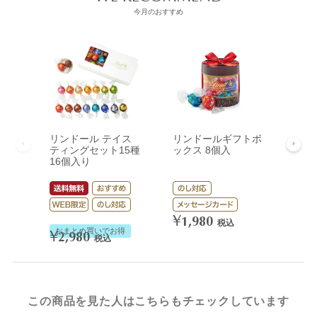
今月のおすすめ
リンドール テイス
リンドールギフトボ
リン
ティングセット15種
ックス 8個入
ック
16個入り
¥
3,
¥
1,980
税込
おまとめ買いでお得
¥
2,980
税込
この商品を見た人はこちらもチェックしています