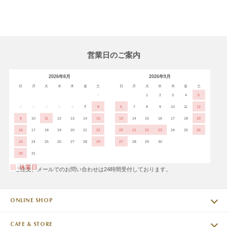
営業日のご案内
2026年8月
2026年9月
日
月
火
水
木
金
土
日
月
火
水
木
金
土
1
1
2
3
4
5
2
3
4
5
6
7
8
6
7
8
9
10
11
12
9
10
11
12
13
14
15
13
14
15
16
17
18
19
16
17
18
19
20
21
22
20
21
22
23
24
25
26
23
24
25
26
27
28
29
27
28
29
30
30
31
休業日
※ご注文、メールでのお問い合わせは24時間受付しております。
ONLINE SHOP
CAFE & STORE