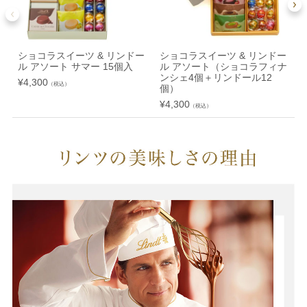
ショコラスイーツ & リンドー
ショコラスイーツ & リンドー
ル アソート サマー 15個入
ル アソート（ショコラフィナ
ンシェ4個＋リンドール12
¥
4,300
¥
（税込）
個）
¥
4,300
（税込）