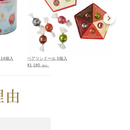
14個入
ペアリンドール 5個入
リンド
¥
1,180
¥
1,980
（税込）