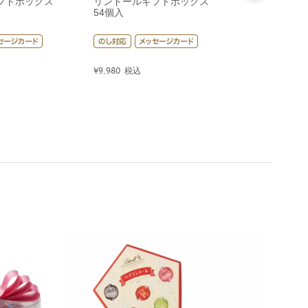
フトボックス
リンドールギフトボックス
リンドールギ
54個入
80個入
¥
9,980
税込
¥
14,400
税込