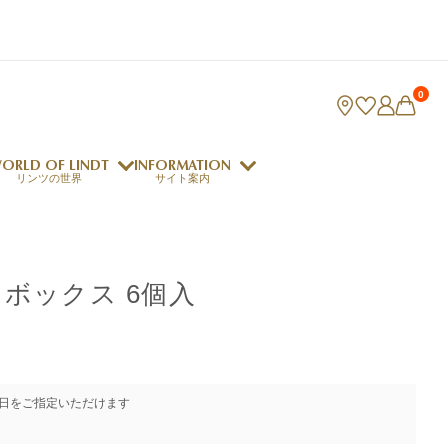
0
ORLD OF LINDT
INFORMATION
リンツの世界
サイト案内
ング
リンツのチョコレートレシピ
ロジャーフェデラー
ボックス 6個入
indt Club
ラリネ
クレマジェラータ
日をご指定いただけます