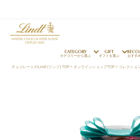
CATEGORY
GIFT
RECO
カテゴリーから選ぶ
ギフトを選ぶ
おすす
チョコレートのLindt (リンツ) TOP
オンラインショップTOP
コレクショ
リンツの秘密
リンツの歴史
～￥1,000
オンラインショップご利用ガイド
最上級のカカオ
リンドールの秘密
～￥2,000
よくある質問・お問い合わせ
独自の技術
リンツバニー
～￥5,000
プレスの方へ
リンツの発明
￥5,001～
プレスお問い合わせ
高品質の材料
採用情報
完璧な仕上げ
リンツのご褒美サブス
リンドール
店舗を探す
eギフト
新商品
サマーチョコレート
店舗からのお知らせ
のし対応商品
リンドール
メッセ
チョコ
カフ
フレーバー一覧
ク
関連商品一覧