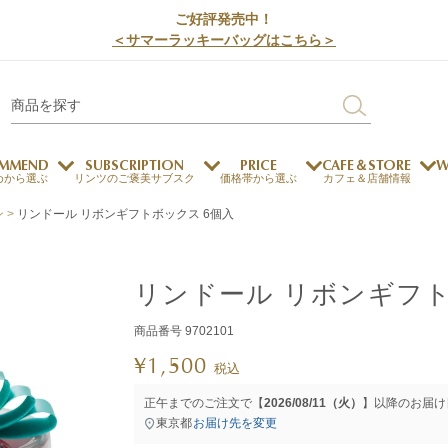
ご好評発売中！
＜サマーラッキーバッグはこちら＞
MMEND
SUBSCRIPTION
PRICE
CAFE＆STORE
W
めから選ぶ
リンツのご褒美サブスク
価格帯から選ぶ
カフェ＆店舗情報
ン
リンドール リボンギフトボックス 6個入
サステナビリティ
チョコレートとのマッチ
チョコレートとコーヒー
メートルショコラティエ
リンドール リボンギフト
チョコレートとワイン
チョコレートと紅茶
商品番号
9702101
¥
1,500
税込
ージカード対応
ウェイファー
ェメニュー
お中元
ドバイスタイル
デジタルギフト
法人ギフト
エクセレンス
採用情報
My L
プ
正午までのご注文で【
2026/08/11（火）
】以降のお届け
商品
チョコレート
東京都
お届け先を変更