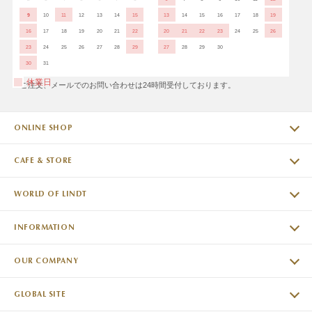
9
10
11
12
13
14
15
13
14
15
16
17
18
19
16
17
18
19
20
21
22
20
21
22
23
24
25
26
23
24
25
26
27
28
29
27
28
29
30
30
31
休業日
※ご注文、メールでのお問い合わせは24時間受付しております。
ONLINE SHOP
CAFE & STORE
WORLD OF LINDT
INFORMATION
OUR COMPANY
GLOBAL SITE