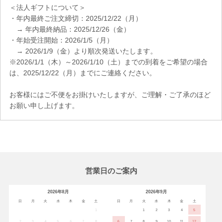
＜法人ギフトについて＞
・年内最終ご注文締切：2025/12/22（月）
→ 年内最終納品：2025/12/26（金）
・年始受注開始：2026/1/5（月）
→ 2026/1/9（金）より順次発送いたします。
※2026/1/1（木）～2026/1/10（土）までの到着をご希望の場合
は、2025/12/22（月）までにご連絡ください。
お客様にはご不便をお掛けいたしますが、ご理解・ご了承のほど
お願い申し上げます。
営業日のご案内
2026年8月
2026年9月
日
月
火
水
木
金
土
日
月
火
水
木
金
土
1
1
2
3
4
5
2
3
4
5
6
7
8
6
7
8
9
10
11
12