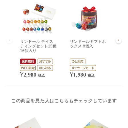
リンドール テイス
リンドールギフトボ
リン
ティングセット15種
ックス 8個入
ック
16個入り
¥
3,
¥
¥
2,980
1,980
税込
税込
この商品を見た人はこちらもチェックしています