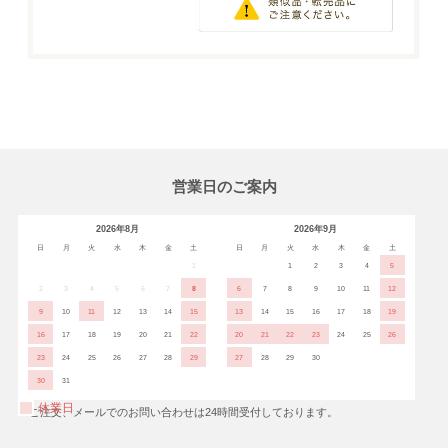
営業日のご案内
2026年8月
2026年9月
日
月
火
水
木
金
土
日
月
火
水
木
金
土
1
1
2
3
4
5
2
3
4
5
6
7
8
6
7
8
9
10
11
12
9
10
11
12
13
14
15
13
14
15
16
17
18
19
16
17
18
19
20
21
22
20
21
22
23
24
25
26
23
24
25
26
27
28
29
27
28
29
30
30
31
休業日
※ご注文、メールでのお問い合わせは24時間受付しております。