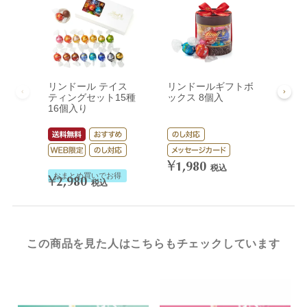
リンドール テイス
リンドールギフトボ
リン
ティングセット15種
ックス 8個入
ック
16個入り
¥
3,
¥
1,980
税込
おまとめ買いでお得
¥
2,980
税込
この商品を見た人はこちらもチェックしています