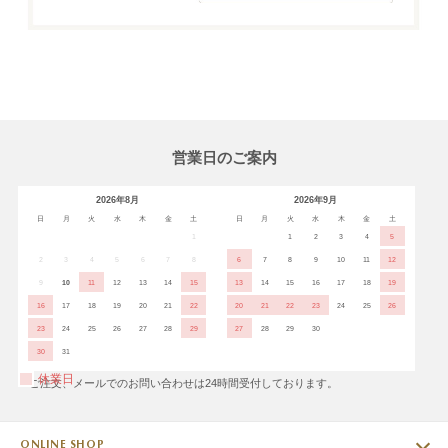
営業日のご案内
2026年8月
2026年9月
日
月
火
水
木
金
土
日
月
火
水
木
金
土
1
1
2
3
4
5
2
3
4
5
6
7
8
6
7
8
9
10
11
12
9
10
11
12
13
14
15
13
14
15
16
17
18
19
16
17
18
19
20
21
22
20
21
22
23
24
25
26
23
24
25
26
27
28
29
27
28
29
30
30
31
休業日
※ご注文、メールでのお問い合わせは24時間受付しております。
ONLINE SHOP