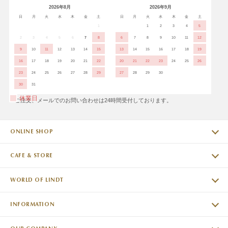
2026年8月
2026年9月
日
月
火
水
木
金
土
日
月
火
水
木
金
土
1
1
2
3
4
5
2
3
4
5
6
7
8
6
7
8
9
10
11
12
9
10
11
12
13
14
15
13
14
15
16
17
18
19
16
17
18
19
20
21
22
20
21
22
23
24
25
26
23
24
25
26
27
28
29
27
28
29
30
30
31
休業日
※ご注文、メールでのお問い合わせは24時間受付しております。
ONLINE SHOP
CAFE & STORE
WORLD OF LINDT
INFORMATION