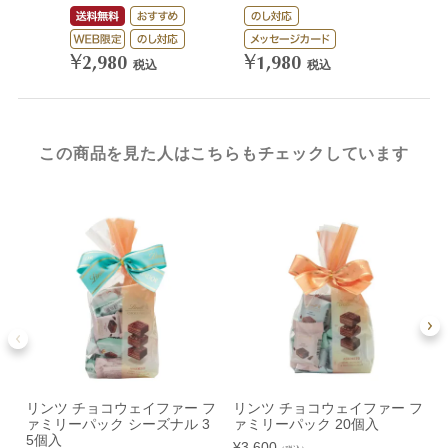
¥
3,
¥
¥
2,980
1,980
税込
税込
この商品を見た人はこちらもチェックしています
リンツ チョコウェイファー フ
リンツ チョコウェイファー フ
ァミリーパック シーズナル 3
ァミリーパック 20個入
5個入
¥
3,600
¥