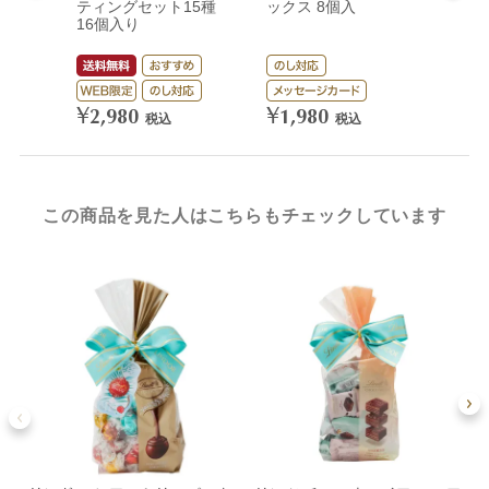
ティングセット15種
ックス 8個入
ック
16個入り
¥
3,
¥
¥
2,980
1,980
税込
税込
この商品を見た人はこちらもチェックしています