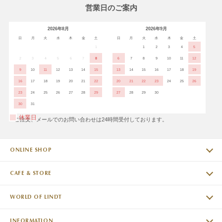
営業日のご案内
2026年8月
2026年9月
日
月
火
水
木
金
土
日
月
火
水
木
金
土
1
1
2
3
4
5
2
3
4
5
6
7
8
6
7
8
9
10
11
12
9
10
11
12
13
14
15
13
14
15
16
17
18
19
16
17
18
19
20
21
22
20
21
22
23
24
25
26
23
24
25
26
27
28
29
27
28
29
30
30
31
休業日
※ご注文、メールでのお問い合わせは24時間受付しております。
ONLINE SHOP
CAFE & STORE
WORLD OF LINDT
INFORMATION