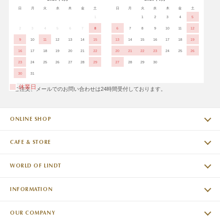
日
月
火
水
木
金
土
日
月
火
水
木
金
土
1
1
2
3
4
5
2
3
4
5
6
7
8
6
7
8
9
10
11
12
9
10
11
12
13
14
15
13
14
15
16
17
18
19
16
17
18
19
20
21
22
20
21
22
23
24
25
26
23
24
25
26
27
28
29
27
28
29
30
30
31
休業日
※ご注文、メールでのお問い合わせは24時間受付しております。
ONLINE SHOP
CAFE & STORE
WORLD OF LINDT
INFORMATION
OUR COMPANY