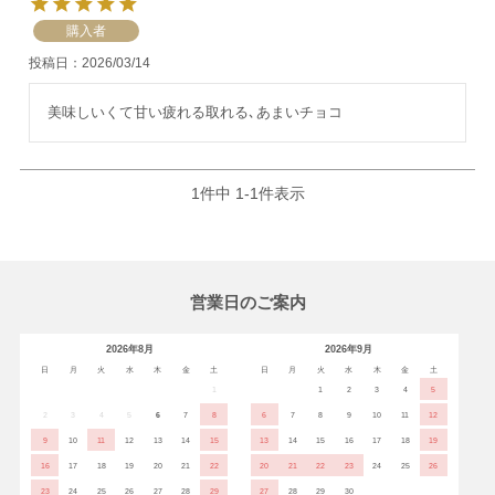
購入者
投稿日
2026/03/14
美味しいくて甘い疲れる取れる､あまいチョコ
1
件中
1
-
1
件表示
営業日のご案内
2026年8月
2026年9月
日
月
火
水
木
金
土
日
月
火
水
木
金
土
1
1
2
3
4
5
2
3
4
5
6
7
8
6
7
8
9
10
11
12
9
10
11
12
13
14
15
13
14
15
16
17
18
19
16
17
18
19
20
21
22
20
21
22
23
24
25
26
23
24
25
26
27
28
29
27
28
29
30