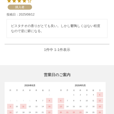
購入者
投稿日
2025/08/12
ピスタチオの香りがとても良い。しかし鬱陶しくはない程度
なので逆に癖になる。
1
件中
1
-
1
件表示
営業日のご案内
2026年8月
2026年9月
日
月
火
水
木
金
土
日
月
火
水
木
金
土
1
1
2
3
4
5
2
3
4
5
6
7
8
6
7
8
9
10
11
12
9
10
11
12
13
14
15
13
14
15
16
17
18
19
16
17
18
19
20
21
22
20
21
22
23
24
25
26