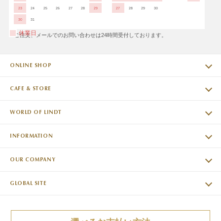
23
24
25
26
27
28
29
27
28
29
30
30
31
休業日
※ご注文、メールでのお問い合わせは24時間受付しております。
ONLINE SHOP
CAFE & STORE
WORLD OF LINDT
INFORMATION
OUR COMPANY
GLOBAL SITE