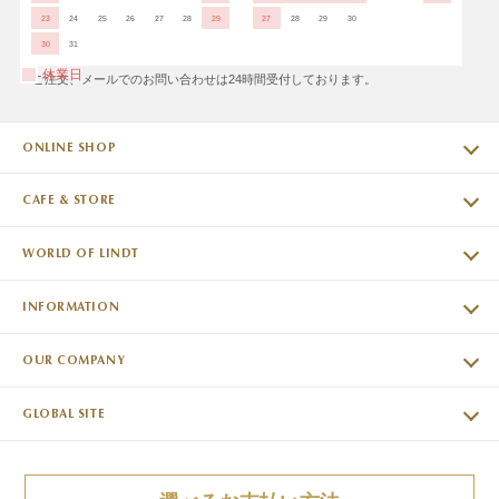
23
24
25
26
27
28
29
27
28
29
30
30
31
休業日
※ご注文、メールでのお問い合わせは24時間受付しております。
ONLINE SHOP
CAFE & STORE
WORLD OF LINDT
INFORMATION
OUR COMPANY
GLOBAL SITE