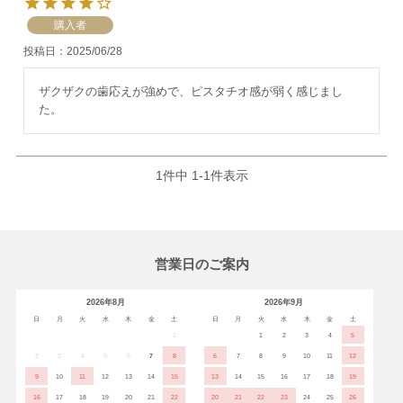
購入者
投稿日
2025/06/28
ザクザクの歯応えが強めで、ピスタチオ感が弱く感じまし
た。
1
件中
1
-
1
件表示
営業日のご案内
2026年8月
2026年9月
日
月
火
水
木
金
土
日
月
火
水
木
金
土
1
1
2
3
4
5
2
3
4
5
6
7
8
6
7
8
9
10
11
12
9
10
11
12
13
14
15
13
14
15
16
17
18
19
16
17
18
19
20
21
22
20
21
22
23
24
25
26