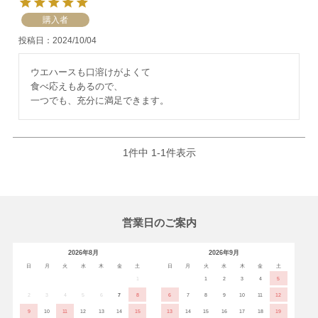
購入者
投稿日
2024/10/04
ウエハースも口溶けがよくて

食べ応えもあるので、

一つでも、充分に満足できます。
1
件中
1
-
1
件表示
営業日のご案内
2026年8月
2026年9月
日
月
火
水
木
金
土
日
月
火
水
木
金
土
1
1
2
3
4
5
2
3
4
5
6
7
8
6
7
8
9
10
11
12
9
10
11
12
13
14
15
13
14
15
16
17
18
19