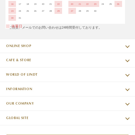
16
17
18
19
20
21
22
20
21
22
23
24
25
26
23
24
25
26
27
28
29
27
28
29
30
30
31
休業日
※ご注文、メールでのお問い合わせは24時間受付しております。
ONLINE SHOP
CAFE & STORE
WORLD OF LINDT
INFORMATION
OUR COMPANY
GLOBAL SITE