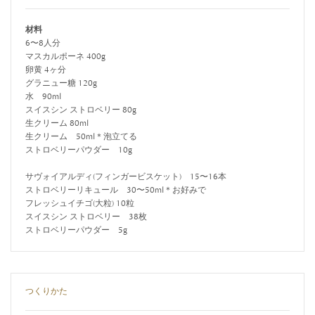
材料
6〜8人分
マスカルポーネ 400g
卵黄 4ヶ分
グラニュー糖 120g
水 90ml
スイスシン ストロベリー 80g
生クリーム 80ml
生クリーム 50ml＊泡立てる
ストロベリーパウダー 10g
サヴォイアルディ(フィンガービスケット) 15〜16本
ストロベリーリキュール 30〜50ml＊お好みで
フレッシュイチゴ(大粒) 10粒
スイスシン ストロベリー 38枚
ストロベリーパウダー 5g
つくりかた