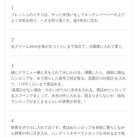
1
フレッシュのイチゴは、サッと水洗いをしてキッチンペーパーの上で
よく水気を切り、ヘタを切り落とす。縦4等分に切る。
2
生クリーム50mlを角が立つくらいまで泡立て、冷蔵庫に入れて置く。
3
鍋にグラニュー糖と水を入れて火にかける。沸騰したら、鍋肌に跳ね
たシロップを、水で濡らした刷毛で拭き取る。温度計(200度計)を入れ
て、110℃くらいまで煮詰める。
(温度計がない場合：小さいボウルに冷水を入れる。煮詰めたシロップ
をスプーンですくって、冷水の中に入れる。固まりきらないが、指先
でシロップがまとまるくらいの状態が目安。)
4
卵黄をボウルに入れてほぐす。煮詰めたシロップを糸状に垂らしなが
ら卵黄の中に注ぎ入れ、ハンディミキサーでシロップが冷めるまで泡