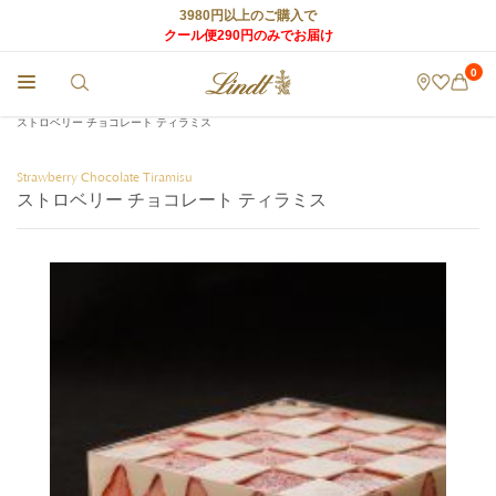
3980円以上のご購入で
クール便290円のみでお届け
0
チョコレートのLindt (リンツ) TOP
>
World of Lindt
>
リンツのチョコレートレシピ
>
ストロベリー チョコレート ティラミス
Strawberry Chocolate Tiramisu
ストロベリー チョコレート ティラミス