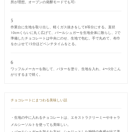
所が理想。オーブンの発酵モードでも可)
5
作業台に生地を取り出し、軽くガス抜きをして8等分にする。直径
10cmくらいに丸く広げて、パールシュガーを生地全体に散らし、2で
準備したチョコレートは中央にのせ、生地で包む。手で丸めて、布巾
をかぶせて15分ほどベンチタイムをとる。
6
ワッフルメーカーを熱して、バターを塗り、生地を入れ、4〜5分こん
がりするまで焼く。
チョコレートにまつわる美味しい話
・生地の中に入れるチョコレートは、エキストラクリーミーやキャラ
メルシーソルトを使っても美味しい。
・パールシュガーを加えた方が、シャリっとした独特の食感が出て美