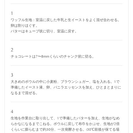
1
ワッフル生地：室温に戻した牛乳と生イーストをよく混ぜ合わせる。
卵は割りほぐす。
バターはキューブ状に切り、室温に戻す。
2
チョコレートは7〜8mmくらいのチャンク状に切る。
3
大きめのボウルの中に小麦粉、ブラウンシュガー、塩を入れる。1で
準備したイースト液、卵、バニラエッセンスを加え、ひとまとまりに
なるまで混ぜる。
4
生地を作業台に取り出して、1で準備したバターを加え、生地がなめ
らかなになるまでこねる。ボウルに戻して布巾をかぶせ、生地が2倍
くらいに膨らむまで約30分、一次発酵させる。(30℃前後が保てる場