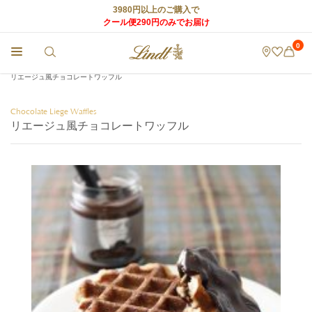
3980円以上のご購入で
クール便290円のみでお届け
0
チョコレートのLindt (リンツ) TOP
>
World of Lindt
>
リンツのチョコレートレシピ
>
リエージュ風チョコレートワッフル
Chocolate Liege Waffles
リエージュ風チョコレートワッフル