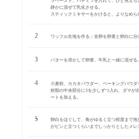
ラペースト、ハチミツを入れて、ひと煮立ち
静かに混ぜて乳化させる。
スティックミキサーをかけると、よりなめら
2
ワッフル生地を作る：全卵を卵黄と卵白に分
3
バターを溶かして卵黄、牛乳と一緒に混ぜる
4
小麦粉、カカオパウダー、ベーキングパウダ
粉類の中央部分に3を少しずつ入れ、ダマが
ートを加える。
5
卵白をほぐして、角がゆるく立つ程度まで泡
がピンと立つくらいまでしっかりとしたメレ