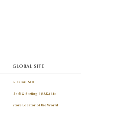
GLOBAL SITE
GLOBAL SITE
Lindt & Sprüngli (U.K.) Ltd.
Store Locator of the World