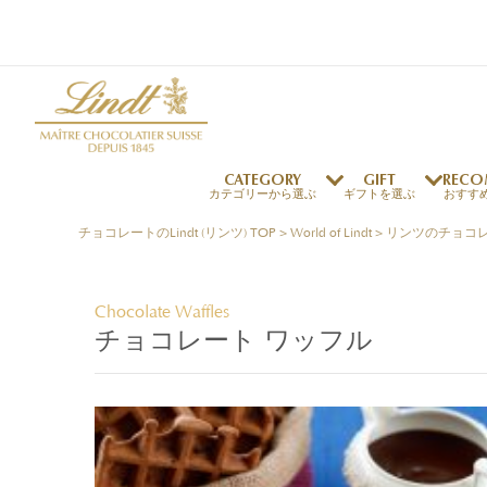
CATEGORY
GIFT
RECO
カテゴリーから選ぶ
ギフトを選ぶ
おすす
チョコレートのLindt (リンツ) TOP
>
World of Lindt
>
リンツのチョコ
リンツの秘密
リンツの歴史
～￥1,000
オンラインショップご利用ガイド
最上級のカカオ
リンドールの秘密
～￥2,000
よくある質問・お問い合わせ
Chocolate Waffles
独自の技術
リンツバニー
～￥5,000
プレスの方へ
チョコレート ワッフル
リンツの発明
￥5,001～
プレスお問い合わせ
高品質の材料
採用情報
完璧な仕上げ
リンドール
店舗を探す
リンツの
eギフト
新商品
サマーチョコレート
店舗からのお知らせ
のし対応商品
リンドール
メッセ
チョコ
カフ
フレーバー一覧
ご褒美サブスク
関連商品一覧