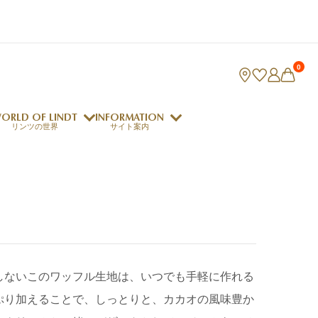
0
ORLD OF LINDT
INFORMATION
リンツの世界
サイト案内
ング
リンツのチョコレートレシピ
ロジャーフェデラー
しないこのワッフル生地は、いつでも手軽に作れる
indt Club
ラリネ
クレマジェラータ
ぷり加えることで、しっとりと、カカオの風味豊か