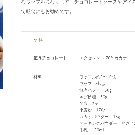
すべて
なワッフルになります。チョコレートソースやアイ
すべて
て朝食にもお勧めです。
材料
送料無料
使うチョコレート
エクセレンス 70%カカオ
すべて
材料
ワッフル約8〜10枚
ワッフル生地
無塩バター 50g
きび砂糖 50g
全卵 2ヶ
小麦粉 170g
カカオパウダー 15g
ベーキングパウダー 小さじ
牛乳 150ml