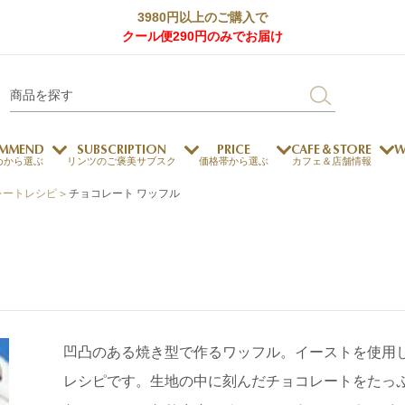
3980円以上のご購入で
クール便290円のみでお届け
MMEND
SUBSCRIPTION
PRICE
CAFE＆STORE
W
めから選ぶ
リンツのご褒美サブスク
価格帯から選ぶ
カフェ＆店舗情報
レートレシピ
>
チョコレート ワッフル
サステナビリティ
チョコレートとのマッチ
チョコレートとコーヒー
メートルショコラティエ
チョコレートとワイン
チョコレートと紅茶
凹凸のある焼き型で作るワッフル。イーストを使用
ージカード対応
ウェイファー
ェメニュー
お中元
ドバイスタイル
デジタルギフト
法人ギフト
エクセレンス
採用情報
My L
プ
商品
チョコレート
レシピです。生地の中に刻んだチョコレートをたっ