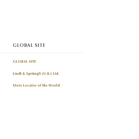
GLOBAL SITE
GLOBAL SITE
Lindt & Sprüngli (U.K.) Ltd.
Store Locator of the World