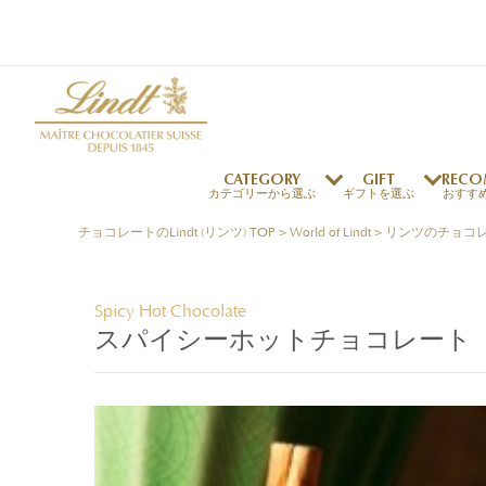
CATEGORY
GIFT
RECO
カテゴリーから選ぶ
ギフトを選ぶ
おすす
チョコレートのLindt (リンツ) TOP
>
World of Lindt
>
リンツのチョコ
リンツの秘密
リンツの歴史
～￥1,000
オンラインショップご利用ガイド
最上級のカカオ
リンドールの秘密
～￥2,000
よくある質問・お問い合わせ
Spicy Hot Chocolate
独自の技術
リンツバニー
～￥5,000
プレスの方へ
スパイシーホットチョコレート
リンツの発明
￥5,001～
プレスお問い合わせ
高品質の材料
採用情報
完璧な仕上げ
リンドール
店舗を探す
リンツの
eギフト
新商品
サマーチョコレート
店舗からのお知らせ
のし対応商品
リンドール
メッセ
チョコ
カフ
フレーバー一覧
ご褒美サブスク
関連商品一覧