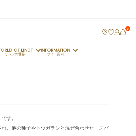
0
ORLD OF LINDT
INFORMATION
リンツの世界
サイト案内
ング
リンツのチョコレートレシピ
ロジャーフェデラー
ュです。
indt Club
ラリネ
クレマジェラータ
され、他の種子やトウガラシと混ぜ合わせた、スパ