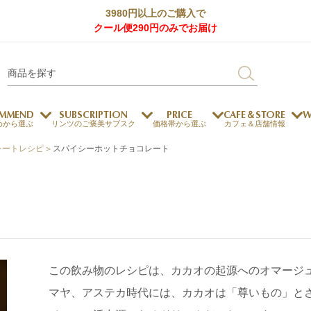
3980円以上のご購入で
クール便290円のみでお届け
MMEND
SUBSCRIPTION
PRICE
CAFE＆STORE
W
めから選ぶ
リンツのご褒美サブスク
価格帯から選ぶ
カフェ＆店舗情報
レートレシピ
>
スパイシーホットチョコレート
サステナビリティ
チョコレートとのマッチ
チョコレートとコーヒー
メートルショコラティエ
チョコレートとワイン
チョコレートと紅茶
この飲み物のレシピは、カカオの起源へのオマージ
ージカード対応
ウェイファー
ェメニュー
お中元
ドバイスタイル
デジタルギフト
法人ギフト
エクセレンス
採用情報
My L
プ
商品
チョコレート
マヤ、アステカ時代には、カカオは「尊いもの」と