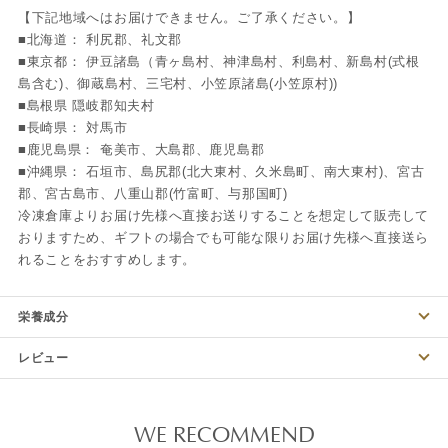
【下記地域へはお届けできません。ご了承ください。】
■北海道： 利尻郡、礼文郡
■東京都： 伊豆諸島（青ヶ島村、神津島村、利島村、新島村(式根
島含む)、御蔵島村、三宅村、小笠原諸島(小笠原村))
■島根県 隠岐郡知夫村
■長崎県： 対馬市
■鹿児島県： 奄美市、大島郡、鹿児島郡
■沖縄県： 石垣市、島尻郡(北大東村、久米島町、南大東村)、宮古
郡、宮古島市、八重山郡(竹富町、与那国町)
冷凍倉庫よりお届け先様へ直接お送りすることを想定して販売して
おりますため、ギフトの場合でも可能な限りお届け先様へ直接送ら
れることをおすすめします。
栄養成分
レビュー
WE RECOMMEND