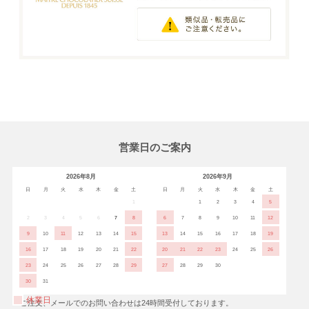
営業日のご案内
2026年8月
2026年9月
日
月
火
水
木
金
土
日
月
火
水
木
金
土
1
1
2
3
4
5
2
3
4
5
6
7
8
6
7
8
9
10
11
12
9
10
11
12
13
14
15
13
14
15
16
17
18
19
16
17
18
19
20
21
22
20
21
22
23
24
25
26
23
24
25
26
27
28
29
27
28
29
30
30
31
休業日
※ご注文、メールでのお問い合わせは24時間受付しております。