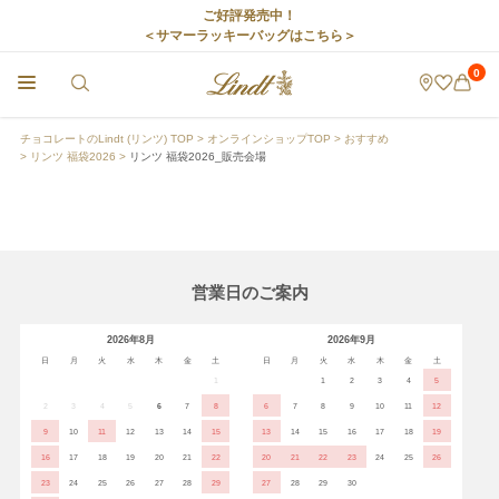
ご好評発売中！
＜サマーラッキーバッグはこちら＞
0
チョコレートのLindt (リンツ) TOP
オンラインショップTOP
おすすめ
リンツ 福袋2026
リンツ 福袋2026_販売会場
営業日のご案内
2026年8月
2026年9月
日
月
火
水
木
金
土
日
月
火
水
木
金
土
1
1
2
3
4
5
2
3
4
5
6
7
8
6
7
8
9
10
11
12
9
10
11
12
13
14
15
13
14
15
16
17
18
19
16
17
18
19
20
21
22
20
21
22
23
24
25
26
23
24
25
26
27
28
29
27
28
29
30