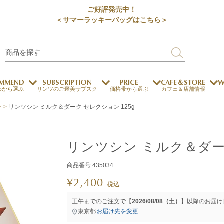
ご好評発売中！
＜サマーラッキーバッグはこちら＞
MMEND
SUBSCRIPTION
PRICE
CAFE＆STORE
W
めから選ぶ
リンツのご褒美サブスク
価格帯から選ぶ
カフェ＆店舗情報
ン
リンツシン ミルク＆ダーク セレクション 125g
サステナビリティ
チョコレートとのマッチ
チョコレートとコーヒー
メートルショコラティエ
リンツシン ミルク＆ダーク
チョコレートとワイン
チョコレートと紅茶
商品番号
435034
¥
2,400
税込
ージカード対応
ウェイファー
ェメニュー
お中元
ドバイスタイル
デジタルギフト
法人ギフト
エクセレンス
採用情報
My L
プ
正午までのご注文で【
2026/08/08（土）
】以降のお届け
商品
チョコレート
東京都
お届け先を変更