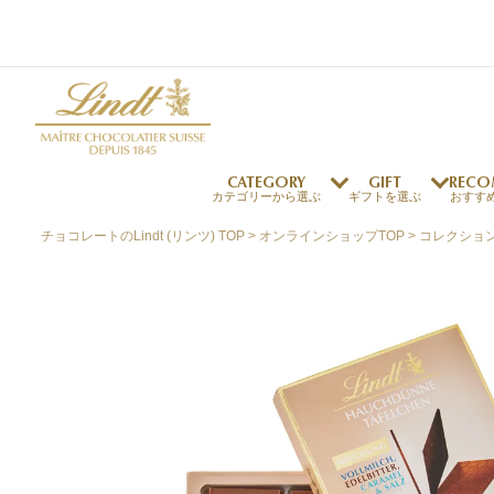
CATEGORY
GIFT
RECO
カテゴリーから選ぶ
ギフトを選ぶ
おすす
チョコレートのLindt (リンツ) TOP
オンラインショップTOP
コレクショ
リンツの秘密
リンツの歴史
～￥1,000
オンラインショップご利用ガイド
最上級のカカオ
リンドールの秘密
～￥2,000
よくある質問・お問い合わせ
独自の技術
リンツバニー
～￥5,000
プレスの方へ
リンツの発明
￥5,001～
プレスお問い合わせ
高品質の材料
採用情報
完璧な仕上げ
リンツのご褒美サブス
リンドール
店舗を探す
eギフト
新商品
サマーチョコレート
店舗からのお知らせ
のし対応商品
リンドール
メッセ
チョコ
カフ
フレーバー一覧
ク
関連商品一覧