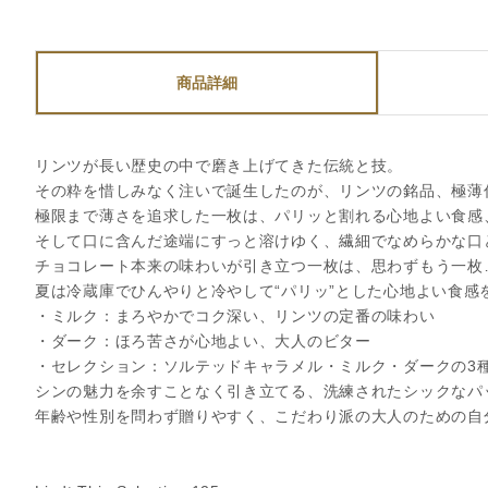
商品詳細
リンツが長い歴史の中で磨き上げてきた伝統と技。
その粋を惜しみなく注いで誕生したのが、リンツの銘品、極薄
極限まで薄さを追求した一枚は、パリッと割れる心地よい食感
そして口に含んだ途端にすっと溶けゆく、繊細でなめらかな口
チョコレート本来の味わいが引き立つ一枚は、思わずもう一枚
夏は冷蔵庫でひんやりと冷やして“パリッ”とした心地よい食感
・ミルク：まろやかでコク深い、リンツの定番の味わい
・ダーク：ほろ苦さが心地よい、大人のビター
・セレクション：ソルテッドキャラメル・ミルク・ダークの3
シンの魅力を余すことなく引き立てる、洗練されたシックなパ
年齢や性別を問わず贈りやすく、こだわり派の大人のための自