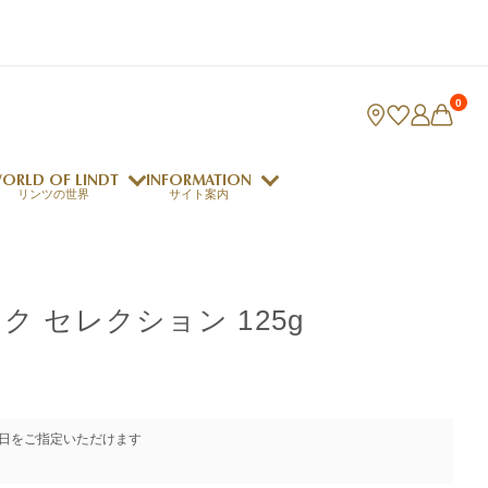
0
ORLD OF LINDT
INFORMATION
リンツの世界
サイト案内
ング
リンツのチョコレートレシピ
ロジャーフェデラー
 セレクション 125g
indt Club
ラリネ
クレマジェラータ
日をご指定いただけます