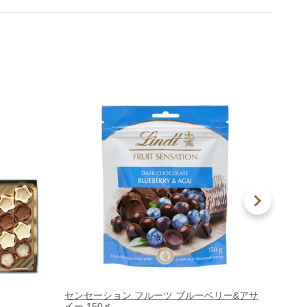
センセーション フルーツ ブルーベリー&アサ
エクセ
イー 150ｇ
カオ