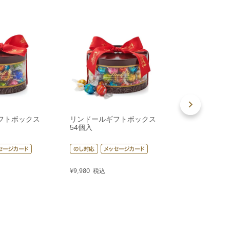
フトボックス
リンドールギフトボックス
リンドールギ
54個入
80個入
¥
9,980
税込
¥
14,400
税込