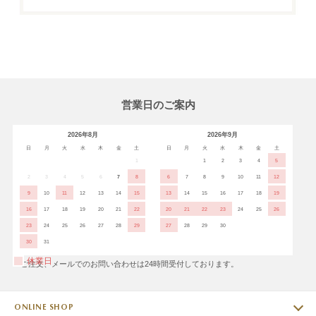
営業日のご案内
2026年8月
2026年9月
日
月
火
水
木
金
土
日
月
火
水
木
金
土
1
1
2
3
4
5
2
3
4
5
6
7
8
6
7
8
9
10
11
12
9
10
11
12
13
14
15
13
14
15
16
17
18
19
16
17
18
19
20
21
22
20
21
22
23
24
25
26
23
24
25
26
27
28
29
27
28
29
30
30
31
休業日
※ご注文、メールでのお問い合わせは24時間受付しております。
ONLINE SHOP