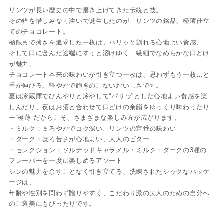
リンツが長い歴史の中で磨き上げてきた伝統と技。
その粋を惜しみなく注いで誕生したのが、リンツの銘品、極薄仕立
てのチョコレート。
極限まで薄さを追求した一枚は、パリッと割れる心地よい食感、
そして口に含んだ途端にすっと溶けゆく、繊細でなめらかな口どけ
が魅力。
チョコレート本来の味わいが引き立つ一枚は、思わずもう一枚…と
手が伸びる、軽やかで飽きのこないおいしさです。
夏は冷蔵庫でひんやりと冷やして“パリッ”とした心地よい食感を楽
しんだり、夜はお酒と合わせて口どけの余韻をゆっくり味わったり
ー“極薄”だからこそ、さまざまな楽しみ方が広がります。
・ミルク：まろやかでコク深い、リンツの定番の味わい
・ダーク：ほろ苦さが心地よい、大人のビター
・セレクション：ソルテッドキャラメル・ミルク・ダークの3種の
フレーバーを一度に楽しめるアソート
シンの魅力を余すことなく引き立てる、洗練されたシックなパッケ
ージは、
年齢や性別を問わず贈りやすく、こだわり派の大人のための自分へ
のご褒美にもぴったりです。