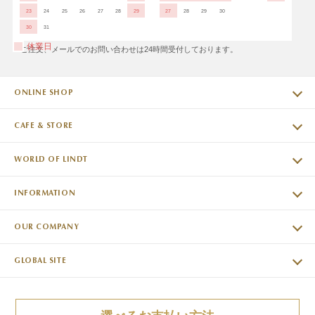
23
24
25
26
27
28
29
27
28
29
30
30
31
休業日
※ご注文、メールでのお問い合わせは24時間受付しております。
ONLINE SHOP
CAFE & STORE
WORLD OF LINDT
INFORMATION
OUR COMPANY
GLOBAL SITE