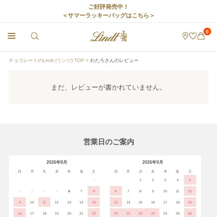
ご好評発売中！
＜サマーラッキーバッグはこちら＞
0
チョコレートのLindt (リンツ) TOP
わたろさんのレビュー
まだ、レビューが書かれていません。
営業日のご案内
2026年8月
2026年9月
日
月
火
水
木
金
土
日
月
火
水
木
金
土
1
1
2
3
4
5
2
3
4
5
6
7
8
6
7
8
9
10
11
12
9
10
11
12
13
14
15
13
14
15
16
17
18
19
16
17
18
19
20
21
22
20
21
22
23
24
25
26