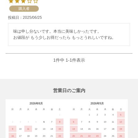
購入者
投稿日
2025/06/25
味は申し分ないです。本当に美味しかったです。

お値段が もう少しお得だったら もっとうれしいですね。
1
件中
1
-
1
件表示
営業日のご案内
2026年8月
2026年9月
日
月
火
水
木
金
土
日
月
火
水
木
金
土
1
1
2
3
4
5
2
3
4
5
6
7
8
6
7
8
9
10
11
12
9
10
11
12
13
14
15
13
14
15
16
17
18
19
16
17
18
19
20
21
22
20
21
22
23
24
25
26