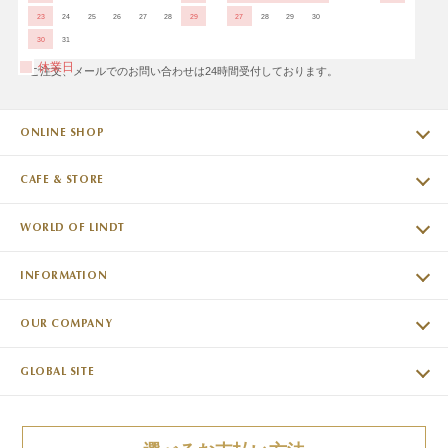
23
24
25
26
27
28
29
27
28
29
30
30
31
休業日
※ご注文、メールでのお問い合わせは24時間受付しております。
ONLINE SHOP
CAFE & STORE
WORLD OF LINDT
INFORMATION
OUR COMPANY
GLOBAL SITE