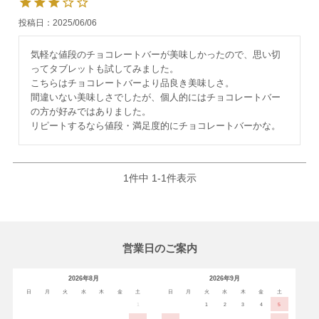
投稿日
2025/06/06
気軽な値段のチョコレートバーが美味しかったので、思い切
ってタブレットも試してみました。

こちらはチョコレートバーより品良き美味しさ。

間違いない美味しさでしたが、個人的にはチョコレートバー
の方が好みではありました。

リピートするなら値段・満足度的にチョコレートバーかな。
1
件中
1
-
1
件表示
営業日のご案内
2026年8月
2026年9月
日
月
火
水
木
金
土
日
月
火
水
木
金
土
1
1
2
3
4
5