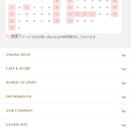
2
3
4
5
6
7
8
6
7
8
9
10
11
12
9
10
11
12
13
14
15
13
14
15
16
17
18
19
16
17
18
19
20
21
22
20
21
22
23
24
25
26
23
24
25
26
27
28
29
27
28
29
30
30
31
休業日
※ご注文、メールでのお問い合わせは24時間受付しております。
ONLINE SHOP
CAFE & STORE
WORLD OF LINDT
INFORMATION
OUR COMPANY
GLOBAL SITE