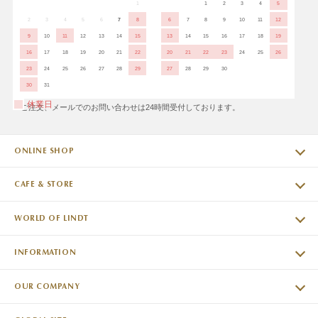
1
1
2
3
4
5
2
3
4
5
6
7
8
6
7
8
9
10
11
12
9
10
11
12
13
14
15
13
14
15
16
17
18
19
16
17
18
19
20
21
22
20
21
22
23
24
25
26
23
24
25
26
27
28
29
27
28
29
30
30
31
休業日
※ご注文、メールでのお問い合わせは24時間受付しております。
ONLINE SHOP
CAFE & STORE
WORLD OF LINDT
INFORMATION
OUR COMPANY