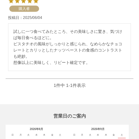
購入者
投稿日
2025/06/04
試しに一つ食べてみたところ、その美味しさに驚き、気づけ
ば毎日食べるほどに。

ピスタチオの風味がしっかりと感じられ、なめらかなチョコ
レートとカリッとしたナッツペーストの食感のコントラスト
も絶妙。

1
件中
1
-
1
件表示
営業日のご案内
2026年8月
2026年9月
日
月
火
水
木
金
土
日
月
火
水
木
金
土