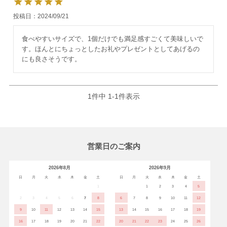
投稿日
2024/09/21
食べやすいサイズで、1個だけでも満足感すごくて美味しいで
す。ほんとにちょっとしたお礼やプレゼントとしてあげるの
にも良さそうです。
1
件中
1
-
1
件表示
営業日のご案内
2026年8月
2026年9月
日
月
火
水
木
金
土
日
月
火
水
木
金
土
1
1
2
3
4
5
2
3
4
5
6
7
8
6
7
8
9
10
11
12
9
10
11
12
13
14
15
13
14
15
16
17
18
19
16
17
18
19
20
21
22
20
21
22
23
24
25
26