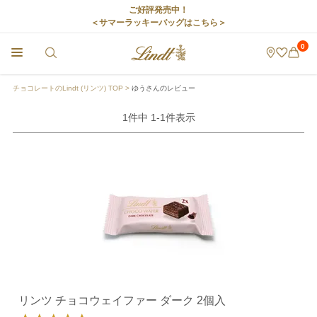
ご好評発売中！
＜サマーラッキーバッグはこちら＞
0
チョコレートのLindt (リンツ) TOP
ゆうさんのレビュー
1
件中
1
-
1
件表示
リンツ チョコウェイファー ダーク 2個入