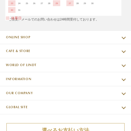
23
24
25
26
27
28
29
27
28
29
30
30
31
休業日
※ご注文、メールでのお問い合わせは24時間受付しております。
ONLINE SHOP
CAFE & STORE
WORLD OF LINDT
INFORMATION
OUR COMPANY
GLOBAL SITE
選べるお支払い方法