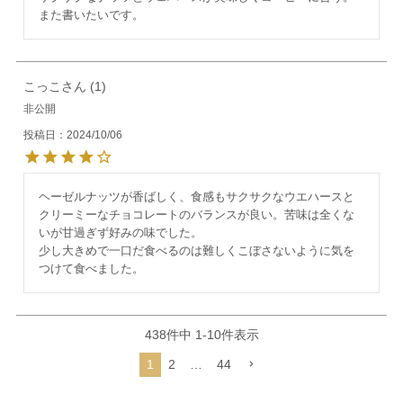
また書いたいです。
こっこ
1
非公開
投稿日
2024/10/06
ヘーゼルナッツが香ばしく、食感もサクサクなウエハースと
クリーミーなチョコレートのバランスが良い。苦味は全くな
いが甘過ぎず好みの味でした。

少し大きめで一口だ食べるのは難しくこぼさないように気を
つけて食べました。
438
件中
1
-
10
件表示
1
2
…
44