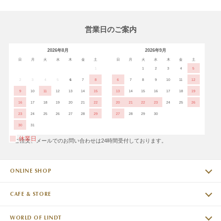
営業日のご案内
2026年8月
2026年9月
日
月
火
水
木
金
土
日
月
火
水
木
金
土
1
1
2
3
4
5
2
3
4
5
6
7
8
6
7
8
9
10
11
12
9
10
11
12
13
14
15
13
14
15
16
17
18
19
16
17
18
19
20
21
22
20
21
22
23
24
25
26
23
24
25
26
27
28
29
27
28
29
30
30
31
休業日
※ご注文、メールでのお問い合わせは24時間受付しております。
ONLINE SHOP
CAFE & STORE
WORLD OF LINDT