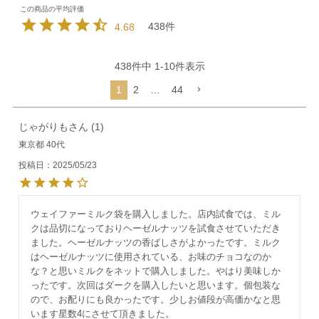
438
4.68
438
件中
1
-
10
件表示
1
2
…
44
じゃがりも
1
東京都
40代
投稿日
2025/05/23
ウェイファーミルク袋を購入しました。店内試食では、ミル
クは品切になっておりヘーゼルナッツを試食させていただき
ました。ヘーゼルナッツの香ばしさがよかったです。ミルク
はヘーゼルナッツに使用されている、お味のチョコなのか
な？と思いミルクをネットで購入しました。やはり美味しか
ったです。次回はダークを購入したいと思います。個包装な
ので、お配りにも良かったです。少しお値段が高価かなと思
います星数4にさせて頂きました。