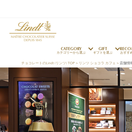
CATEGORY
GIFT
RECO
カテゴリーから選ぶ
ギフトを選ぶ
おすす
チョコレートのLindt (リンツ) TOP
>
リンツ ショコラ カフェ
>
店舗情
リンツの秘密
リンツの歴史
～￥1,000
オンラインショップご利用ガイド
最上級のカカオ
リンドールの秘密
～￥2,000
よくある質問・お問い合わせ
独自の技術
リンツバニー
～￥5,000
プレスの方へ
リンツの発明
￥5,001～
プレスお問い合わせ
高品質の材料
採用情報
完璧な仕上げ
リンドール
店舗を探す
リンツの
eギフト
新商品
サマーチョコレート
店舗からのお知らせ
のし対応商品
リンドール
メッセ
チョコ
カフ
フレーバー一覧
ご褒美サブスク
関連商品一覧