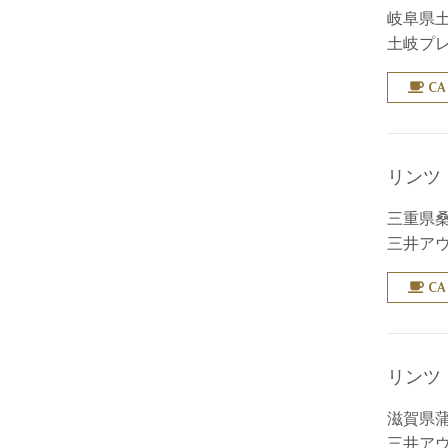
岐阜県土
土岐プ
CA
リンツ
三重県桑
三井アウ
CA
リンツ
滋賀県蒲
三井アウ