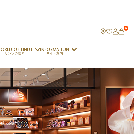
0
ORLD OF LINDT
INFORMATION
リンツの世界
サイト案内
ング
リンツのチョコレートレシピ
ロジャーフェデラー
indt Club
ラリネ
クレマジェラータ