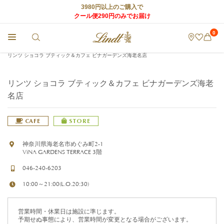
3980円以上のご購入で
クール便290円のみでお届け
0
チョコレートのLindt (リンツ) TOP
>
リンツ ショコラ カフェ
>
店舗情報
>
リンツ ショコラ ブティック＆カフェ ビナガーデンズ海老名店
リンツ ショコラ ブティック＆カフェ ビナガーデンズ海老
名店
CAFE
STORE
神奈川県海老名市めぐみ町2-1
ViNA GARDENS TERRACE 3階
046-240-6203
10:00～21:00(L.O.20:30)
営業時間・休業日は施設に準じます。
予期せぬ事態により、営業時間が変更となる場合がございます。