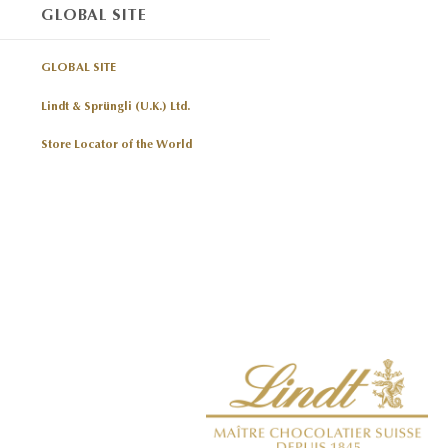
GLOBAL SITE
GLOBAL SITE
Lindt & Sprüngli (U.K.) Ltd.
Store Locator of the World