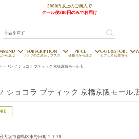
3980円以上のご購入で
クール便290円のみでお届け
MMEND
SUBSCRIPTION
PRICE
CAFE＆STORE
W
めから選ぶ
リンツのご褒美サブスク
価格帯から選ぶ
カフェ＆店舗情報
報
>
リンツ ショコラ ブティック 京橋京阪モール店
サステナビリティ
チョコレートとのマッチ
チョコレートとコーヒー
メートルショコラティエ
ツ ショコラ ブティック 京橋京阪モール
チョコレートとワイン
チョコレートと紅茶
ORE
ージカード対応
ウェイファー
ェメニュー
お中元
ドバイスタイル
デジタルギフト
法人ギフト
エクセレンス
採用情報
My L
プ
商品
チョコレート
府大阪市都島区東野田町 2-1-38