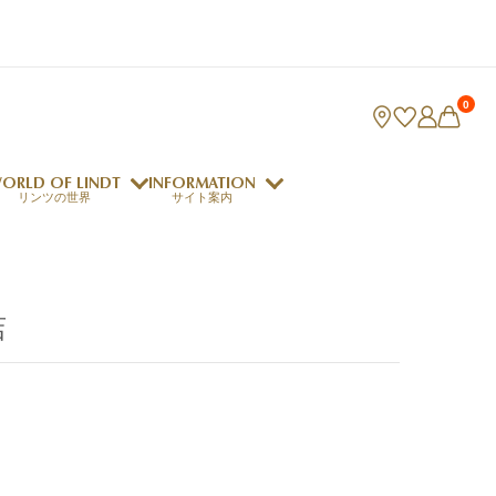
0
ORLD OF LINDT
INFORMATION
リンツの世界
サイト案内
ング
リンツのチョコレートレシピ
ロジャーフェデラー
店
indt Club
ラリネ
クレマジェラータ