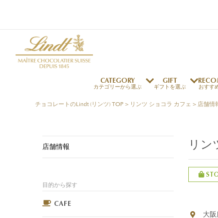
CATEGORY
GIFT
RECO
カテゴリーから選ぶ
ギフトを選ぶ
おすす
チョコレートのLindt (リンツ) TOP
>
リンツ ショコラ カフェ
>
店舗情
リンツの秘密
リンツの歴史
～￥1,000
オンラインショップご利用ガイド
最上級のカカオ
リンドールの秘密
～￥2,000
よくある質問・お問い合わせ
リン
独自の技術
リンツバニー
店舗情報
～￥5,000
プレスの方へ
リンツの発明
￥5,001～
プレスお問い合わせ
高品質の材料
ST
採用情報
目的から探す
完璧な仕上げ
リンドール
店舗を探す
リンツの
eギフト
新商品
サマーチョコレート
店舗からのお知らせ
のし対応商品
リンドール
メッセ
チョコ
カフ
フレーバー一覧
ご褒美サブスク
関連商品一覧
CAFE
大阪