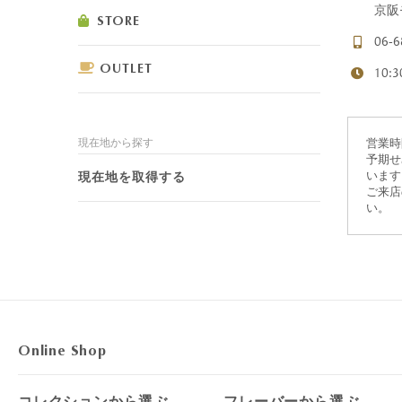
京阪
STORE
06-6
OUTLET
10:
ショコラスイーツ
リンツ・シン
現在地から探す
営業時
(焼き菓子)
予期せ
現在地を取得する
います
ご来店
い。
Online Shop
コレクションから選ぶ
フレーバーから選ぶ