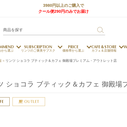
3980円以上のご購入で
クール便290円のみでお届け
MMEND
SUBSCRIPTION
PRICE
CAFE＆STORE
W
めから選ぶ
リンツのご褒美サブスク
価格帯から選ぶ
カフェ＆店舗情報
報
>
リンツ ショコラ ブティック＆カフェ 御殿場プレミアム・アウトレット店
サステナビリティ
チョコレートとのマッチ
チョコレートとコーヒー
メートルショコラティエ
ツ ショコラ ブティック＆カフェ 御殿
チョコレートとワイン
チョコレートと紅茶
FE
OUTLET
ージカード対応
ウェイファー
ェメニュー
お中元
ドバイスタイル
デジタルギフト
法人ギフト
エクセレンス
採用情報
My L
プ
商品
チョコレート