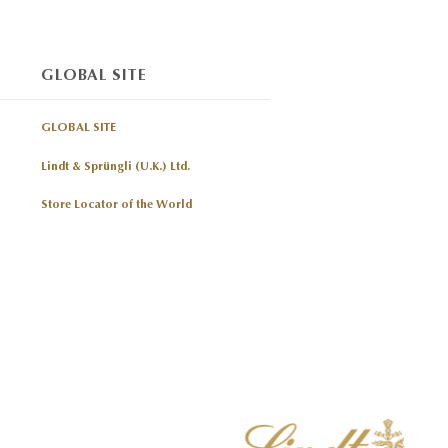
GLOBAL SITE
GLOBAL SITE
Lindt & Sprüngli (U.K.) Ltd.
Store Locator of the World