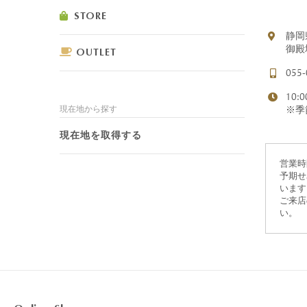
STORE
静岡
御殿
OUTLET
055-
10:0
ショコラスイーツ
リンツ・シン
現在地から探す
※季
(焼き菓子)
現在地を取得する
営業時
予期せ
います
ご来店
い。