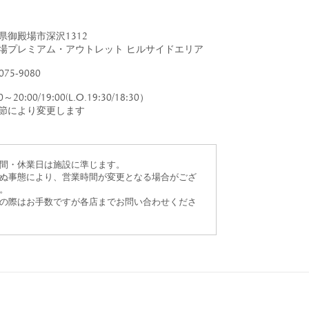
すべて
すべて
県御殿場市深沢1312
場プレミアム・アウトレット ヒルサイドエリア
075-9080
0～20:00/19:00(L.O.19:30/18:30）
送料無料
節により変更します
すべて
間・休業日は施設に準じます。
ぬ事態により、営業時間が変更となる場合がござ
。
の際はお手数ですが各店までお問い合わせくださ