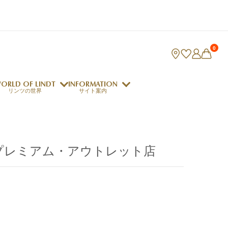
0
ORLD OF LINDT
INFORMATION
リンツの世界
サイト案内
ング
リンツのチョコレートレシピ
ロジャーフェデラー
場プレミアム・アウトレット店
indt Club
ラリネ
クレマジェラータ