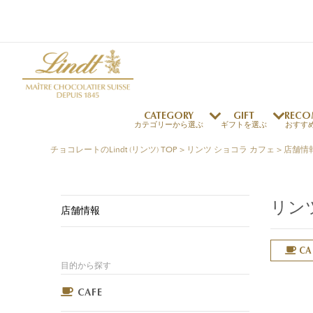
CATEGORY
GIFT
RECO
カテゴリーから選ぶ
ギフトを選ぶ
おすす
チョコレートのLindt (リンツ) TOP
>
リンツ ショコラ カフェ
>
店舗情
リンツの秘密
リンツの歴史
～￥1,000
オンラインショップご利用ガイド
最上級のカカオ
リンドールの秘密
～￥2,000
よくある質問・お問い合わせ
リン
独自の技術
リンツバニー
店舗情報
～￥5,000
プレスの方へ
リンツの発明
￥5,001～
プレスお問い合わせ
高品質の材料
CA
採用情報
目的から探す
完璧な仕上げ
リンドール
店舗を探す
リンツの
eギフト
新商品
サマーチョコレート
店舗からのお知らせ
のし対応商品
リンドール
メッセ
チョコ
カフ
フレーバー一覧
ご褒美サブスク
関連商品一覧
CAFE