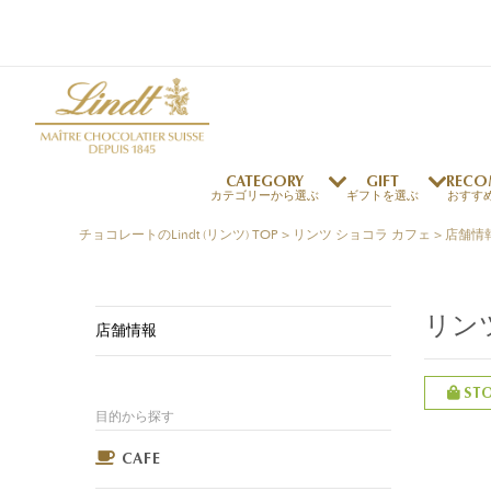
CATEGORY
GIFT
RECO
カテゴリーから選ぶ
ギフトを選ぶ
おすす
チョコレートのLindt (リンツ) TOP
>
リンツ ショコラ カフェ
>
店舗情
リンツの秘密
リンツの歴史
～￥1,000
オンラインショップご利用ガイド
最上級のカカオ
リンドールの秘密
～￥2,000
よくある質問・お問い合わせ
リン
独自の技術
リンツバニー
店舗情報
～￥5,000
プレスの方へ
リンツの発明
￥5,001～
プレスお問い合わせ
高品質の材料
ST
採用情報
目的から探す
完璧な仕上げ
リンドール
店舗を探す
リンツの
eギフト
新商品
サマーチョコレート
店舗からのお知らせ
のし対応商品
リンドール
メッセ
チョコ
カフ
フレーバー一覧
ご褒美サブスク
関連商品一覧
CAFE