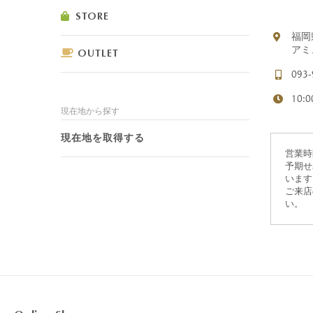
STORE
福岡
アミ
OUTLET
093-
10:
ショコラスイーツ
リンツ・シン
現在地から探す
(焼き菓子)
現在地を取得する
営業時
予期せ
います
ご来店
い。