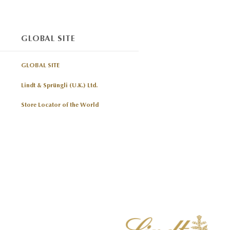
GLOBAL SITE
GLOBAL SITE
Lindt & Sprüngli (U.K.) Ltd.
Store Locator of the World