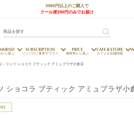
3980円以上のご購入で
クール便290円のみでお届け
MMEND
SUBSCRIPTION
PRICE
CAFE＆STORE
W
めから選ぶ
リンツのご褒美サブスク
価格帯から選ぶ
カフェ＆店舗情報
報
>
リンツ ショコラ ブティック アミュプラザ小倉店
サステナビリティ
チョコレートとのマッチ
チョコレートとコーヒー
メートルショコラティエ
ツ ショコラ ブティック アミュプラザ小
チョコレートとワイン
チョコレートと紅茶
ORE
ージカード対応
ウェイファー
ェメニュー
お中元
ドバイスタイル
デジタルギフト
法人ギフト
エクセレンス
採用情報
My L
プ
商品
チョコレート