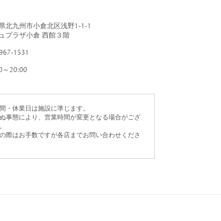
すべて
すべて
県北九州市小倉北区浅野1-1-1
ュプラザ小倉 西館３階
967-1531
00～20:00
送料無料
すべて
間・休業日は施設に準じます。
ぬ事態により、営業時間が変更となる場合がござ
。
の際はお手数ですが各店までお問い合わせくださ