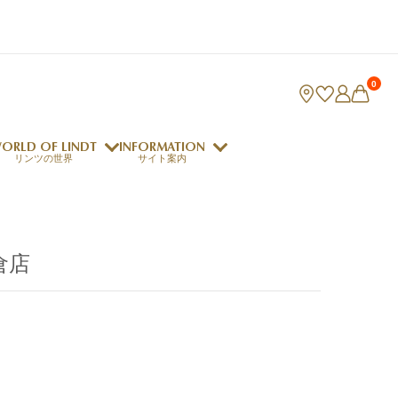
0
ORLD OF LINDT
INFORMATION
リンツの世界
サイト案内
ング
リンツのチョコレートレシピ
ロジャーフェデラー
倉店
indt Club
ラリネ
クレマジェラータ