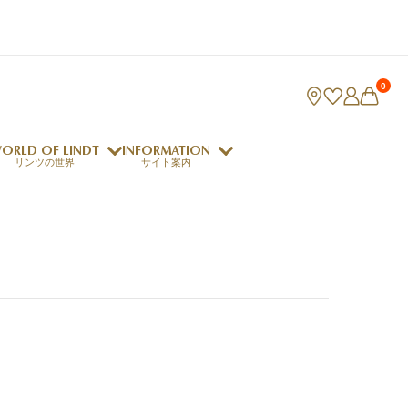
0
ORLD OF LINDT
INFORMATION
リンツの世界
サイト案内
ング
リンツのチョコレートレシピ
ロジャーフェデラー
indt Club
ラリネ
クレマジェラータ