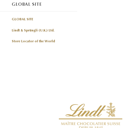
GLOBAL SITE
GLOBAL SITE
Lindt & Sprüngli (U.K.) Ltd.
Store Locator of the World