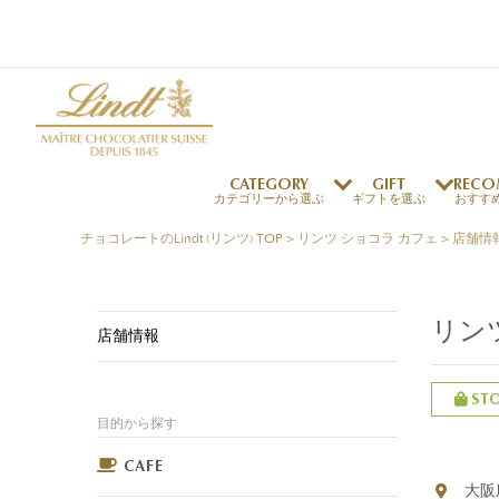
CATEGORY
GIFT
RECO
カテゴリーから選ぶ
ギフトを選ぶ
おすす
チョコレートのLindt (リンツ) TOP
>
リンツ ショコラ カフェ
>
店舗情
リンツの秘密
リンツの歴史
～￥1,000
オンラインショップご利用ガイド
最上級のカカオ
リンドールの秘密
～￥2,000
よくある質問・お問い合わせ
リン
独自の技術
リンツバニー
店舗情報
～￥5,000
プレスの方へ
リンツの発明
￥5,001～
プレスお問い合わせ
高品質の材料
ST
採用情報
目的から探す
完璧な仕上げ
リンドール
店舗を探す
リンツの
eギフト
新商品
サマーチョコレート
店舗からのお知らせ
のし対応商品
リンドール
メッセ
チョコ
カフ
フレーバー一覧
ご褒美サブスク
関連商品一覧
CAFE
大阪