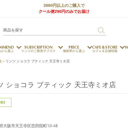
3980円以上のご購入で
クール便290円のみでお届け
MMEND
SUBSCRIPTION
PRICE
CAFE＆STORE
W
めから選ぶ
リンツのご褒美サブスク
価格帯から選ぶ
カフェ＆店舗情報
報
>
リンツ ショコラ ブティック 天王寺ミオ店
サステナビリティ
チョコレートとのマッチ
チョコレートとコーヒー
メートルショコラティエ
ツ ショコラ ブティック 天王寺ミオ店
チョコレートとワイン
チョコレートと紅茶
ORE
ージカード対応
ウェイファー
ェメニュー
お中元
ドバイスタイル
デジタルギフト
法人ギフト
エクセレンス
採用情報
My L
プ
商品
チョコレート
府大阪市天王寺区悲田院町10-48