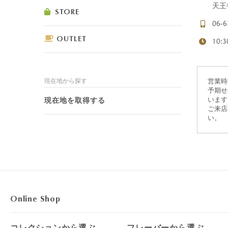
天王
STORE
06-6
OUTLET
10:
ショコラスイーツ
リンツ・シン
現在地から探す
営業時
(焼き菓子)
予期せ
現在地を取得する
います
ご来店
い。
Online Shop
コレクションから選ぶ
フレーバーから選ぶ