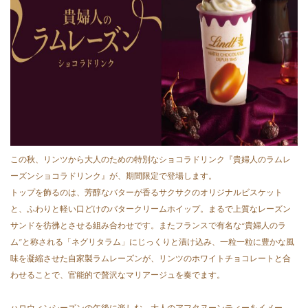
この秋、リンツから大人のための特別なショコラドリンク『貴婦人のラムレ
ーズンショコラドリンク』が、期間限定で登場します。
トップを飾るのは、芳醇なバターが香るサクサクのオリジナルビスケット
と、ふわりと軽い口どけのバタークリームホイップ。まるで上質なレーズン
サンドを彷彿とさせる組み合わせです。またフランスで有名な“貴婦人のラ
ム”と称される「ネグリタラム」にじっくりと漬け込み、一粒一粒に豊かな風
味を凝縮させた自家製ラムレーズンが、リンツのホワイトチョコレートと合
わせることで、官能的で贅沢なマリアージュを奏でます。