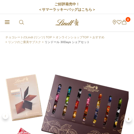
ご好評発売中！
＜サマーラッキーバッグはこちら＞
0
チョコレートのLindt (リンツ) TOP
オンラインショップTOP
おすすめ
リンツのご褒美サブスク
リンドール 30Days シェアセット