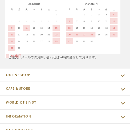
2026年8月
2026年9月
日
月
火
水
木
金
土
日
月
火
水
木
金
土
1
1
2
3
4
5
2
3
4
5
6
7
8
6
7
8
9
10
11
12
9
10
11
12
13
14
15
13
14
15
16
17
18
19
16
17
18
19
20
21
22
20
21
22
23
24
25
26
23
24
25
26
27
28
29
27
28
29
30
30
31
休業日
※ご注文、メールでのお問い合わせは24時間受付しております。
ONLINE SHOP
CAFE & STORE
WORLD OF LINDT
INFORMATION