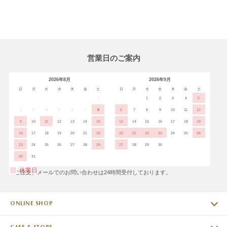
営業日のご案内
2026年8月
2026年9月
日
月
火
水
木
金
土
日
月
火
水
木
金
土
1
1
2
3
4
5
2
3
4
5
6
7
8
6
7
8
9
10
11
12
9
10
11
12
13
14
15
13
14
15
16
17
18
19
16
17
18
19
20
21
22
20
21
22
23
24
25
26
23
24
25
26
27
28
29
27
28
29
30
30
31
休業日
※ご注文、メールでのお問い合わせは24時間受付しております。
ONLINE SHOP