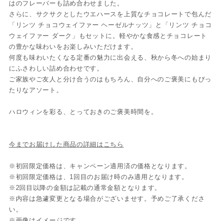
はのフレーバーも詰め合わせました。
さらに、サクサクとしたウエハースを上質なチョコレートで包んだ
「リンツ チョコウェイファー ヘーゼルナッツ」と「リンツ チョコ
ウェイファー ダーク」もセットに。軽やかな食感とチョコレート
の豊かな味わいをお楽しみいただけます。
何度も味わいたくなる定番の魅力に出会える、秋から冬への始まり
にふさわしい詰め合わせです。
ご家族やご友人と分け合うのはもちろん、自分へのご褒美にもぴっ
たりなアソート。
ハロウィンを彩る、とっておきのご褒美時間を。
今までお届けした商品の詳細はこちら
※初回限定価格は、キャンペーン適用済の価格となります。
※初回限定価格は、1回目のお届け時のみ適用となります。
※2回目以降の金額は記載の通常金額となります。
※内容は急遽変更となる場合がございませす。予めご了承くださ
い。
※画像はイメージです。