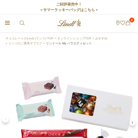
ご好評発売中！
＜サマーラッキーバッグはこちら＞
0
チョコレートのLindt (リンツ) TOP
オンラインショップTOP
おすすめ
リンツのご褒美サブスク
リンドール My バラエティセット