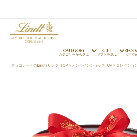
CATEGORY
GIFT
RECO
カテゴリーから選ぶ
ギフトを選ぶ
おすす
チョコレートのLindt (リンツ) TOP
オンラインショップTOP
コレクショ
リンツの秘密
リンツの歴史
～￥1,000
オンラインショップご利用ガイド
最上級のカカオ
リンドールの秘密
～￥2,000
よくある質問・お問い合わせ
独自の技術
リンツバニー
～￥5,000
プレスの方へ
リンツの発明
￥5,001～
プレスお問い合わせ
高品質の材料
採用情報
完璧な仕上げ
リンツのご褒美サブス
リンドール
店舗を探す
eギフト
新商品
サマーチョコレート
店舗からのお知らせ
のし対応商品
リンドール
メッセ
チョコ
カフ
フレーバー一覧
ク
関連商品一覧