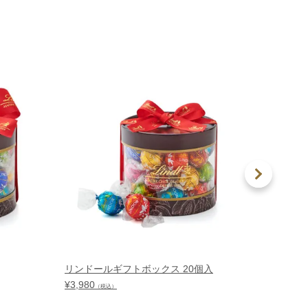
リンドールギフトボックス 20個入
リンド
入
¥
3,980
（税込）
¥
5,400