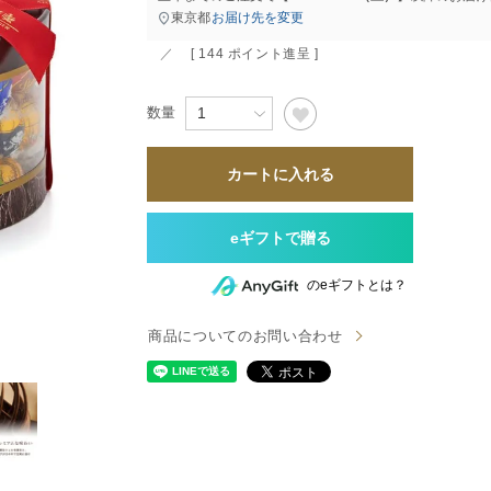
すべて
すべて
東京都
お届け先を変更
[
144
ポイント進呈 ]
送料無料
カートに入れる
すべて
のeギフトとは？
商品についてのお問い合わせ