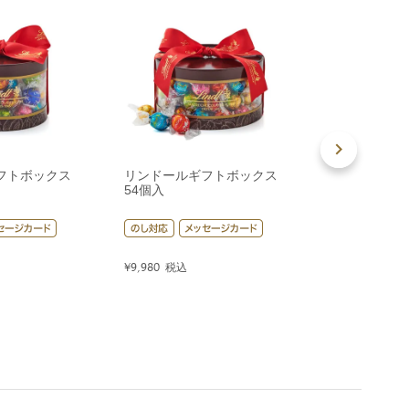
フトボックス
リンドールギフトボックス
リンドールギ
54個入
80個入
¥
9,980
税込
¥
14,400
税込