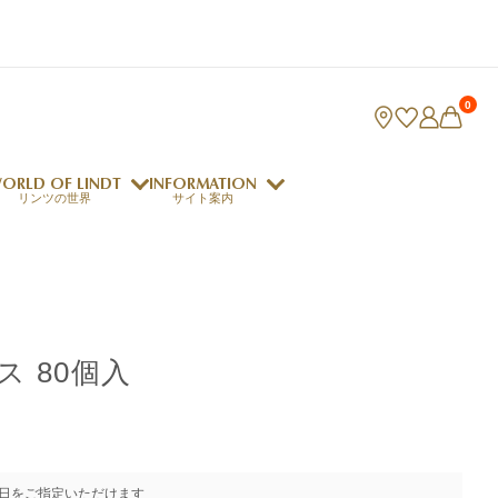
0
ORLD OF LINDT
INFORMATION
リンツの世界
サイト案内
ング
リンツのチョコレートレシピ
ロジャーフェデラー
 80個入
indt Club
ラリネ
クレマジェラータ
日をご指定いただけます