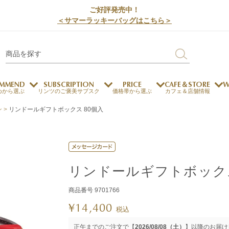
ご好評発売中！
＜サマーラッキーバッグはこちら＞
MMEND
SUBSCRIPTION
PRICE
CAFE＆STORE
W
めから選ぶ
リンツのご褒美サブスク
価格帯から選ぶ
カフェ＆店舗情報
ン
リンドールギフトボックス 80個入
サステナビリティ
チョコレートとのマッチ
チョコレートとコーヒー
メートルショコラティエ
チョコレートとワイン
チョコレートと紅茶
リンドールギフトボックス
商品番号
9701766
ージカード対応
ウェイファー
ェメニュー
お中元
ドバイスタイル
デジタルギフト
法人ギフト
エクセレンス
採用情報
My L
プ
¥
14,400
税込
商品
チョコレート
正午までのご注文で【
2026/08/08（土）
】以降のお届け