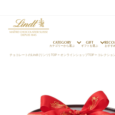
CATEGORY
GIFT
RECO
カテゴリーから選ぶ
ギフトを選ぶ
おすす
チョコレートのLindt (リンツ) TOP
オンラインショップTOP
コレクショ
リンツの秘密
リンツの歴史
～￥1,000
オンラインショップご利用ガイド
最上級のカカオ
リンドールの秘密
～￥2,000
よくある質問・お問い合わせ
独自の技術
リンツバニー
～￥5,000
プレスの方へ
リンツの発明
￥5,001～
プレスお問い合わせ
高品質の材料
採用情報
完璧な仕上げ
リンツのご褒美サブス
リンドール
店舗を探す
eギフト
新商品
サマーチョコレート
店舗からのお知らせ
のし対応商品
リンドール
メッセ
チョコ
カフ
フレーバー一覧
ク
関連商品一覧