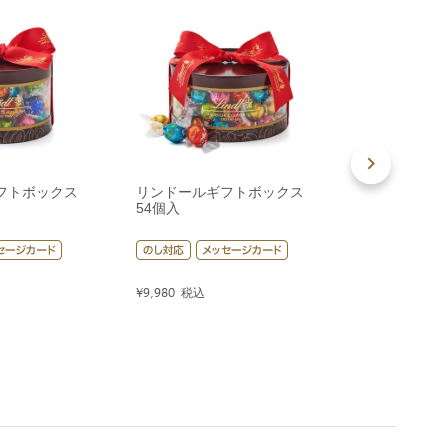
フトボックス
リンドールギフトボックス
リンドールギ
54個入
80個入
¥
9,980
税込
¥
14,400
税込