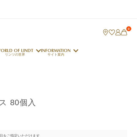
0
ORLD OF LINDT
INFORMATION
リンツの世界
サイト案内
ング
リンツのチョコレートレシピ
ロジャーフェデラー
 80個入
indt Club
ラリネ
クレマジェラータ
日をご指定いただけます