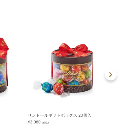
リンドールギフトボックス 20個入
リンド
入
¥
3,980
（税込）
¥
5,400