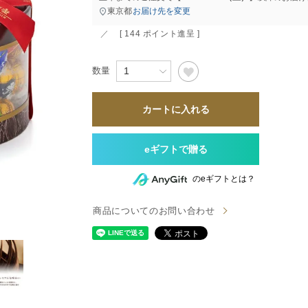
すべて
すべて
東京都
お届け先を変更
[
144
ポイント進呈 ]
送料無料
カートに入れる
すべて
のeギフトとは？
商品についてのお問い合わせ