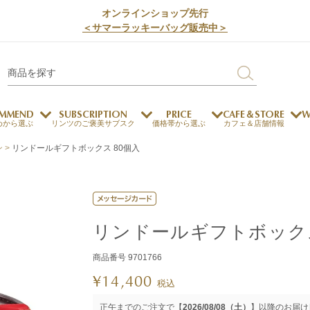
オンラインショップ先行
＜サマーラッキーバッグ販売中＞
MMEND
SUBSCRIPTION
PRICE
CAFE＆STORE
W
めから選ぶ
リンツのご褒美サブスク
価格帯から選ぶ
カフェ＆店舗情報
ン
リンドールギフトボックス 80個入
サステナビリティ
チョコレートとのマッチ
チョコレートとコーヒー
メートルショコラティエ
チョコレートとワイン
チョコレートと紅茶
リンドールギフトボックス
商品番号
9701766
ージカード対応
ウェイファー
ェメニュー
お中元
ドバイスタイル
デジタルギフト
法人ギフト
エクセレンス
採用情報
My L
プ
¥
14,400
税込
商品
チョコレート
正午までのご注文で【
2026/08/08（土）
】以降のお届け