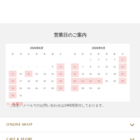
営業日のご案内
2026年8月
2026年9月
日
月
火
水
木
金
土
日
月
火
水
木
金
土
1
1
2
3
4
5
2
3
4
5
6
7
8
6
7
8
9
10
11
12
9
10
11
12
13
14
15
13
14
15
16
17
18
19
16
17
18
19
20
21
22
20
21
22
23
24
25
26
23
24
25
26
27
28
29
27
28
29
30
30
31
休業日
※ご注文、メールでのお問い合わせは24時間受付しております。
ONLINE SHOP
CAFE & STORE