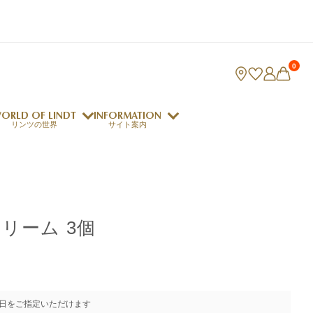
0
ORLD OF LINDT
INFORMATION
リンツの世界
サイト案内
ング
リンツのチョコレートレシピ
ロジャーフェデラー
リーム 3個
indt Club
ラリネ
クレマジェラータ
日をご指定いただけます