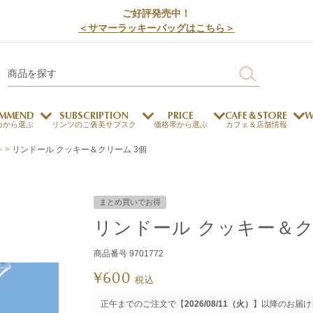
ご好評発売中！
＜サマーラッキーバッグはこちら＞
MMEND
SUBSCRIPTION
PRICE
CAFE＆STORE
W
めから選ぶ
リンツのご褒美サブスク
価格帯から選ぶ
カフェ＆店舗情報
ン
リンドール クッキー＆クリーム 3個
サステナビリティ
チョコレートとのマッチ
チョコレートとコーヒー
メートルショコラティエ
まとめ買いでお得
チョコレートとワイン
リンドール クッキー＆ク
チョコレートと紅茶
商品番号
9701772
¥
600
ージカード対応
ウェイファー
ェメニュー
お中元
ドバイスタイル
デジタルギフト
法人ギフト
エクセレンス
採用情報
My L
プ
税込
商品
チョコレート
正午までのご注文で【
2026/08/11（火）
】以降のお届け