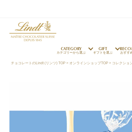
CATEGORY
GIFT
RECO
カテゴリーから選ぶ
ギフトを選ぶ
おすす
チョコレートのLindt (リンツ) TOP
オンラインショップTOP
コレクショ
リンツの秘密
リンツの歴史
～￥1,000
オンラインショップご利用ガイド
最上級のカカオ
リンドールの秘密
～￥2,000
よくある質問・お問い合わせ
独自の技術
リンツバニー
～￥5,000
プレスの方へ
リンツの発明
￥5,001～
プレスお問い合わせ
高品質の材料
採用情報
完璧な仕上げ
リンツのご褒美サブス
リンドール
店舗を探す
eギフト
新商品
サマーチョコレート
店舗からのお知らせ
のし対応商品
リンドール
メッセ
チョコ
カフ
フレーバー一覧
ク
関連商品一覧