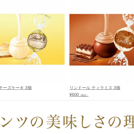
チーズケーキ 3個
リンドール ティラミス 3個
¥
600
（税込）