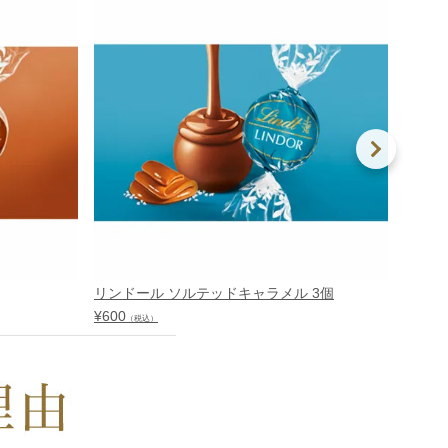
リンドール ソルテッドキャラメル 3個
リンド
¥
600
¥
600
（税込）
（