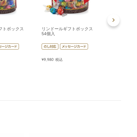
フトボックス
リンドールギフトボックス
リンドールギ
54個入
80個入
¥
9,980
税込
¥
14,400
税込