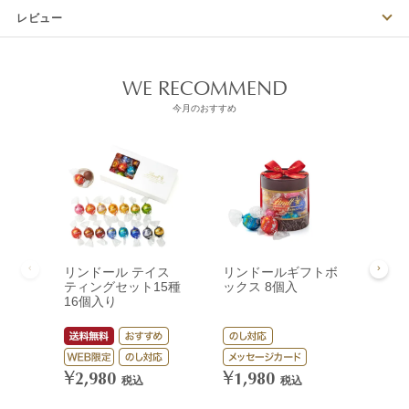
レビュー
WE RECOMMEND
今月のおすすめ
リンドール テイス
リンドールギフトボ
リン
ティングセット15種
ックス 8個入
ック
16個入り
¥
3,
¥
¥
2,980
1,980
税込
税込