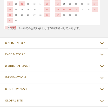
9
10
11
12
13
14
15
13
14
15
16
17
18
19
16
17
18
19
20
21
22
20
21
22
23
24
25
26
23
24
25
26
27
28
29
27
28
29
30
30
31
休業日
※ご注文、メールでのお問い合わせは24時間受付しております。
ONLINE SHOP
CAFE & STORE
WORLD OF LINDT
INFORMATION
OUR COMPANY
GLOBAL SITE