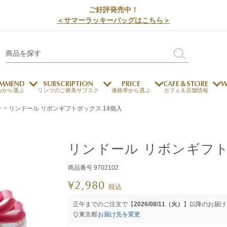
ご好評発売中！
＜サマーラッキーバッグはこちら＞
MMEND
SUBSCRIPTION
PRICE
CAFE＆STORE
W
めから選ぶ
リンツのご褒美サブスク
価格帯から選ぶ
カフェ＆店舗情報
ン
リンドール リボンギフトボックス 14個入
サステナビリティ
チョコレートとのマッチ
チョコレートとコーヒー
メートルショコラティエ
リンドール リボンギフト
チョコレートとワイン
チョコレートと紅茶
商品番号
9702102
¥
2,980
税込
ージカード対応
ウェイファー
ェメニュー
お中元
ドバイスタイル
デジタルギフト
法人ギフト
エクセレンス
採用情報
My L
プ
正午までのご注文で【
2026/08/11（火）
】以降のお届け
商品
チョコレート
東京都
お届け先を変更