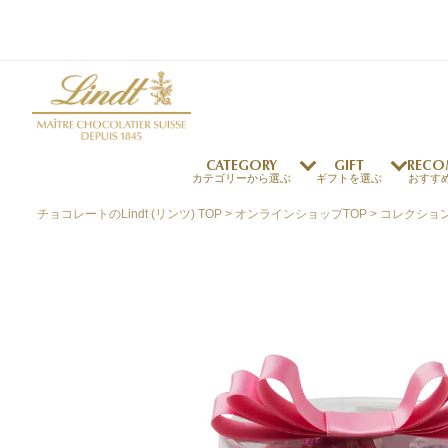
CATEGORY
GIFT
RECO
カテゴリーから選ぶ
ギフトを選ぶ
おすす
チョコレートのLindt (リンツ) TOP
オンラインショップTOP
コレクショ
リンツの秘密
リンツの歴史
～￥1,000
オンラインショップご利用ガイド
最上級のカカオ
リンドールの秘密
～￥2,000
よくある質問・お問い合わせ
独自の技術
リンツバニー
～￥5,000
プレスの方へ
リンツの発明
￥5,001～
プレスお問い合わせ
高品質の材料
採用情報
完璧な仕上げ
リンツのご褒美サブス
リンドール
店舗を探す
eギフト
新商品
サマーチョコレート
店舗からのお知らせ
のし対応商品
リンドール
メッセ
チョコ
カフ
フレーバー一覧
ク
関連商品一覧