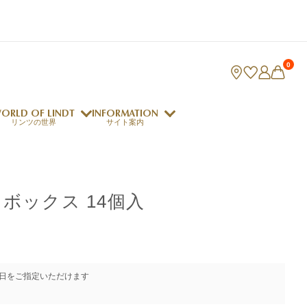
0
ORLD OF LINDT
INFORMATION
リンツの世界
サイト案内
ング
リンツのチョコレートレシピ
ロジャーフェデラー
ボックス 14個入
indt Club
ラリネ
クレマジェラータ
日をご指定いただけます