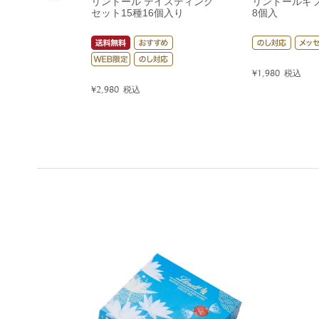
リンドール テイスティング
リンドールギ
セット15種16個入り
8個入
¥
1,980
税込
¥
2,980
税込