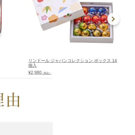
リンドール ジャパンコレクション ボックス 14
リンド
個入
入
¥
2,980
¥
3,240
（税込）