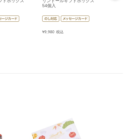
フトボックス
リンドールギフトボックス
リンドールギ
54個入
80個入
¥
9,980
税込
¥
14,400
税込