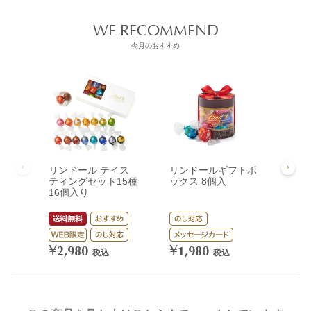
WE RECOMMEND
今月のおすすめ
リンドール テイス
リンドールギフトボ
リン
ティングセット15種
ックス 8個入
ック
16個入り
¥
3,
¥
¥
2,980
1,980
税込
税込