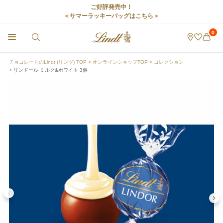
ご好評発売中！
＜サマーラッキーバッグはこちら＞
0
チョコレートのLindt (リンツ) TOP
オンラインショップTOP
コレクション
リンドール ミルク&ホワイト 3個