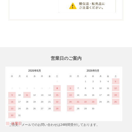
営業日のご案内
2026年8月
2026年9月
日
月
火
水
木
金
土
日
月
火
水
木
金
土
1
1
2
3
4
5
2
3
4
5
6
7
8
6
7
8
9
10
11
12
9
10
11
12
13
14
15
13
14
15
16
17
18
19
16
17
18
19
20
21
22
20
21
22
23
24
25
26
23
24
25
26
27
28
29
27
28
29
30
30
31
休業日
※ご注文、メールでのお問い合わせは24時間受付しております。