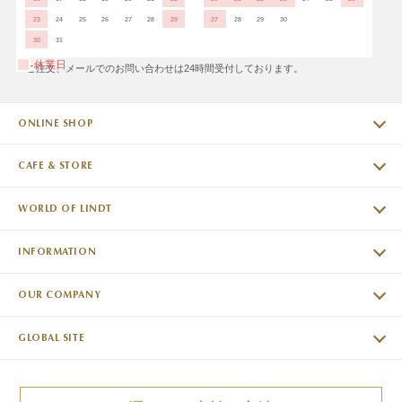
23
24
25
26
27
28
29
27
28
29
30
30
31
休業日
※ご注文、メールでのお問い合わせは24時間受付しております。
ONLINE SHOP
CAFE & STORE
WORLD OF LINDT
INFORMATION
OUR COMPANY
GLOBAL SITE