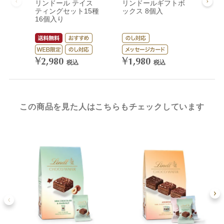
リンドール テイス
リンドールギフトボ
リン
ティングセット15種
ックス 8個入
ック
16個入り
¥
3,
¥
¥
2,980
1,980
税込
税込
この商品を見た人はこちらもチェックしています