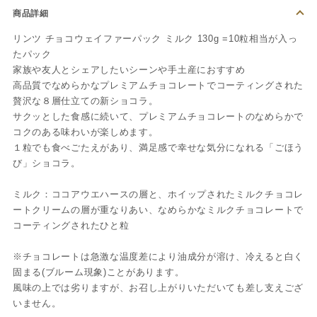
商品詳細
リンツ チョコウェイファーパック ミルク 130g =10粒相当が入っ
たパック
家族や友人とシェアしたいシーンや手土産におすすめ
高品質でなめらかなプレミアムチョコレートでコーティングされた
贅沢な８層仕立ての新ショコラ。
サクッとした食感に続いて、プレミアムチョコレートのなめらかで
コクのある味わいが楽しめます。
１粒でも食べごたえがあり、満足感で幸せな気分になれる「ごほう
び」ショコラ。
ミルク：ココアウエハースの層と、ホイップされたミルクチョコレ
ートクリームの層が重なりあい、なめらかなミルクチョコレートで
コーティングされたひと粒
※チョコレートは急激な温度差により油成分が溶け、冷えると白く
固まる(ブルーム現象)ことがあります。
風味の上では劣りますが、お召し上がりいただいても差し支えござ
いません。