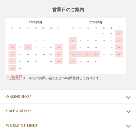
営業日のご案内
2026年8月
2026年9月
日
月
火
水
木
金
土
日
月
火
水
木
金
土
1
1
2
3
4
5
2
3
4
5
6
7
8
6
7
8
9
10
11
12
9
10
11
12
13
14
15
13
14
15
16
17
18
19
16
17
18
19
20
21
22
20
21
22
23
24
25
26
23
24
25
26
27
28
29
27
28
29
30
30
31
休業日
※ご注文、メールでのお問い合わせは24時間受付しております。
ONLINE SHOP
CAFE & STORE
WORLD OF LINDT