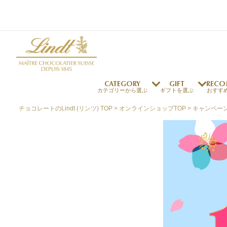
CATEGORY
GIFT
RECO
カテゴリーから選ぶ
ギフトを選ぶ
おすす
チョコレートのLindt (リンツ) TOP
オンラインショップTOP
キャンペー
リンツの秘密
リンツの歴史
～￥1,000
オンラインショップご利用ガイド
最上級のカカオ
リンドールの秘密
～￥2,000
よくある質問・お問い合わせ
独自の技術
リンツバニー
～￥5,000
プレスの方へ
リンツの発明
￥5,001～
プレスお問い合わせ
高品質の材料
採用情報
完璧な仕上げ
リンツのご褒美サブス
リンドール
店舗を探す
eギフト
新商品
サマーチョコレート
店舗からのお知らせ
のし対応商品
リンドール
メッセ
チョコ
カフ
フレーバー一覧
ク
関連商品一覧