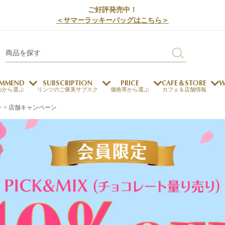
ご好評発売中！
＜サマーラッキーバッグはこちら＞
MMEND
SUBSCRIPTION
PRICE
CAFE＆STORE
W
めから選ぶ
リンツのご褒美サブスク
価格帯から選ぶ
カフェ＆店舗情報
ン
店舗キャンペーン
サステナビリティ
チョコレートとのマッチ
チョコレートとコーヒー
メートルショコラティエ
チョコレートとワイン
チョコレートと紅茶
ージカード対応
ウェイファー
ェメニュー
お中元
ドバイスタイル
デジタルギフト
法人ギフト
エクセレンス
採用情報
My L
プ
商品
チョコレート