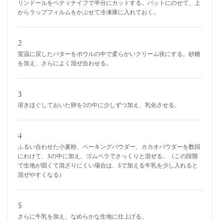
リンドールをペティナイフで半分にカットする。バットにのせて、上
からラップフィルムをかぶせて冷凍庫に入れておく。
2
室温に戻したバターをボウルの中で柔らかいクリーム状にする。砂糖
を加え、さらによく混ぜ合わせる。
3
溶きほぐしておいた卵を2の中に少しずつ加え、乳化させる。
4
ふるい合わせた小麦粉、ベーキングパウダー、カカオパウダーを数回
にわけて、3の中に加え、ゴムベラでさっくりと混ぜる。（この段階
で生地が固くて混ざりにくい場合は、5で加える牛乳を少し入れると
混ぜやすくなる）
5
さらに牛乳を加え、なめらかな生地に仕上げる。