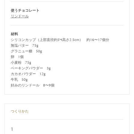
使うチョコレート
リンドール
材料
シリコンカップ（上部直径約5×高さ2.5cm） 約16〜17個分
無塩バター 75g
グラニュー糖 50g
卵 1個
小麦粉 75g
ベーキングパウダー 3g
カカオパウダー 12g
牛乳 50g
好みのリンドール 8〜9個
つくりかた
1