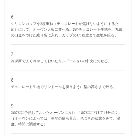
6
シリコンカップを2枚重ね（チョコレートが焦げないようにするた
め）にして、オーヴン天板に並べる。5のチョコレート生地を、丸形
の口金をつけた絞り袋に入れ、カップの1/3程度まで生地を絞る。
7
冷凍庫でよく冷やしておいたリンドールを6の中央にのせる。
8
チョコレート生地でリンドールを覆うように型の高さまで絞る。
9
200℃に予熱しておいたオーヴンに入れ、180℃に下げて15分焼く。
（オーヴンによっては、生地の膨ら具合、色づきの状態をみて、温
度、時間は調整する）